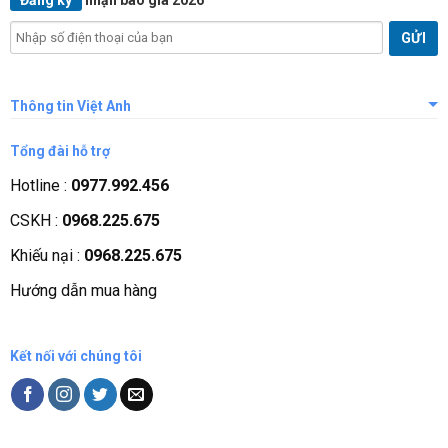
Thông tin Việt Anh
Giới thiệu công ty
Tổng đài hỗ trợ
Tầm nhìn sứ mệnh
Hotline :
0977.992.456
Quá trình phát triển
CSKH :
0968.225.675
Các chứng nhận
Khiếu nại :
0968.225.675
Liên hệ, góp ý
Hướng dẫn mua hàng
Phương thức thanh toán
Kết nối với chúng tôi