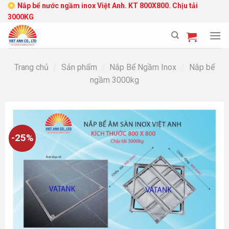
Skip
Nắp bể nước ngầm inox Việt Anh. KT 800X800. Chịu tải
3000KG
to
content
Trang chủ
/
Sản phẩm
/
Nắp Bể Ngầm Inox
/
Nắp bể
ngầm 3000kg
-25%