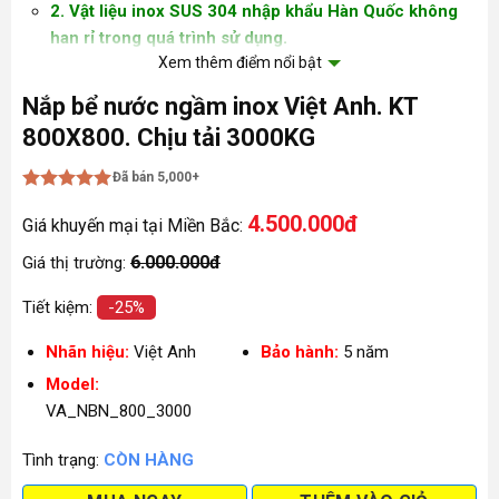
2. Vật liệu inox SUS 304 nhập khẩu Hàn Quốc không
han rỉ trong quá trình sử dụng.
Xem thêm điểm nổi bật
3. Gioăng cao su chuyên dụng không gây độc hại cho
nguồn nước.
Nắp bể nước ngầm inox Việt Anh. KT
800X800. Chịu tải 3000KG
4. Chống nước , ngăn mùi, chống côn trùng từ sàn
nhà chui xuống bể nước ngầm.
Đã bán 5,000+
Được xếp
4.500.000đ
hạng
5
5
Giá khuyến mại tại Miền Bắc:
sao
6.000.000đ
Giá thị trường:
Tiết kiệm:
-25%
Nhãn hiệu:
Việt Anh
Bảo hành:
5 năm
Model:
VA_NBN_800_3000
Tình trạng:
CÒN HÀNG