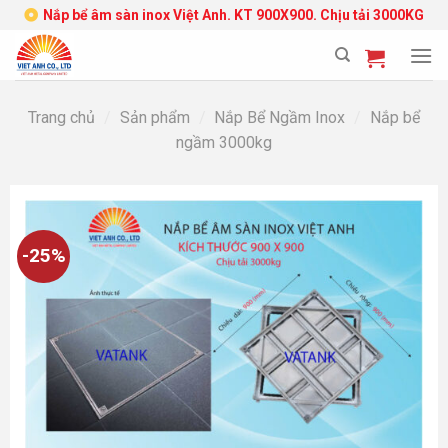
Skip
Nắp bể âm sàn inox Việt Anh. KT 900X900. Chịu tải 3000KG
to
content
Trang chủ
/
Sản phẩm
/
Nắp Bể Ngầm Inox
/
Nắp bể
ngầm 3000kg
-25%