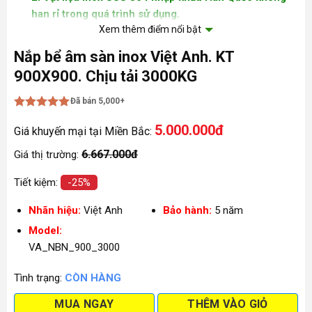
han rỉ trong quá trình sử dụng.
Xem thêm điểm nổi bật
3. Gioăng cao su chuyên dụng không gây độc hại cho
nguồn nước.
Nắp bể âm sàn inox Việt Anh. KT
900X900. Chịu tải 3000KG
4. Chống nước , ngăn mùi, chống côn trùng từ sàn
nhà chui xuống bể nước ngầm.
Đã bán 5,000+
Được xếp
5.000.000đ
hạng
5
5
Giá khuyến mại tại Miền Bắc:
sao
6.667.000đ
Giá thị trường:
Tiết kiệm:
-25%
Nhãn hiệu:
Việt Anh
Bảo hành:
5 năm
Model:
VA_NBN_900_3000
Tình trạng:
CÒN HÀNG
MUA NGAY
THÊM VÀO GIỎ