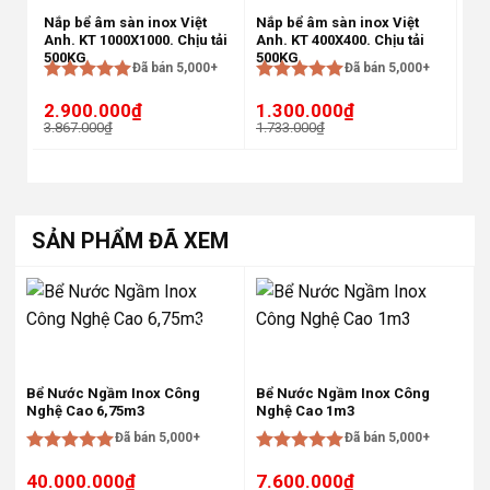
Nắp bể âm sàn inox Việt
Nắp bể âm sàn inox Việt
Nắp
Anh. KT 1000X1000. Chịu tải
Anh. KT 400X400. Chịu tải
KT 
500KG
500KG
30
Đã bán 5,000+
Đã bán 5,000+
Được xếp
Được xếp
Đư
2.900.000
₫
1.300.000
₫
2.
hạng
5
5
hạng
5
5
hạ
3.867.000
₫
1.733.000
₫
3.7
sao
sao
sa
Giá
Giá
Giá
Giá
Gi
Gi
gốc
hiện
gốc
hiện
gố
hi
là:
tại
là:
tại
là:
tại
3.867.000₫.
là:
1.733.000₫.
là:
3.
là:
2.900.000₫.
1.300.000₫.
2.
SẢN PHẨM ĐÃ XEM
-30%
-30%
Bể Nước Ngầm Inox Công
Bể Nước Ngầm Inox Công
Nghệ Cao 6,75m3
Nghệ Cao 1m3
Đã bán 5,000+
Đã bán 5,000+
Được xếp
Được xếp
40.000.000
₫
7.600.000
₫
hạng
5
5
hạng
5
5