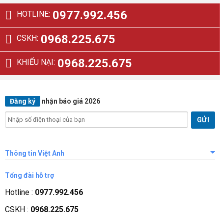
40.000.000₫.
7.600.000₫.
0977.992.456
HOTLINE:
0968.225.675
CSKH:
0968.225.675
KHIẾU NẠI:
Đăng ký
nhận báo giá 2026
Thông tin Việt Anh
Giới thiệu công ty
Tổng đài hỗ trợ
Tầm nhìn sứ mệnh
Hotline :
0977.992.456
Quá trình phát triển
CSKH :
0968.225.675