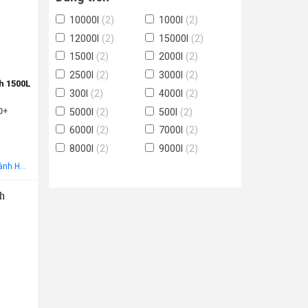
10000l
(2)
1000l
(2)
12000l
(2)
15000l
(2)
1500l
(2)
2000l
(2)
2500l
(2)
3000l
(2)
h 1500L
300l
(2)
4000l
(2)
5000l
(2)
500l
(2)
0+
6000l
(2)
7000l
(2)
8000l
(2)
9000l
(2)
Miễn phí vận chuyển nội thành Hà Nội Áp dụng cho khách hàng gọi điện, đến trực tiếp hoặc chat! Tặng gói khảo sát, tư vấn, lắp ráp miễn phí trong khu vực nội thành Hà Nội
-25%