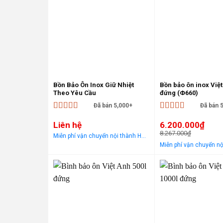
Bồn Bảo Ôn Inox Giữ Nhiệt
Bồn bảo ôn inox Việ
Theo Yêu Cầu
đứng (Φ660)
Đã bán 5,000+
Đã bán 
Được xếp
Được xếp
Liên hệ
6.200.000
₫
hạng
5
5 sao
hạng
5
5 sao
8.267.000
₫
Miễn phí vận chuyển nội thành Hà Nội Áp dụng cho khách hàng gọi điện, đến trực tiếp hoặc chat! Tặng gói khảo sát, tư vấn, lắp ráp miễn phí trong khu vực nội thành Hà Nội
Giá
Giá
gốc
hiện
là:
tại
8.267.000₫.
là:
6.200.000₫.
-25%