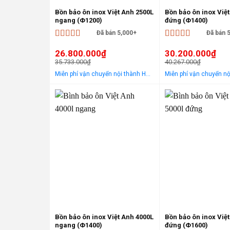
Bồn bảo ôn inox Việt Anh 2500L
Bồn bảo ôn inox Việ
ngang (Φ1200)
đứng (Φ1400)
Đã bán 5,000+
Đã bán 
Được xếp
Được xếp
26.800.000
₫
30.200.000
₫
hạng
5
5 sao
hạng
5
5 sao
35.733.000
₫
40.267.000
₫
Giá
Giá
Giá
Giá
Miễn phí vận chuyển nội thành Hà Nội Áp dụng cho khách hàng gọi điện, đến trực tiếp hoặc chat! Tặng gói khảo sát, tư vấn, lắp ráp miễn phí trong khu vực nội thành Hà Nội
gốc
hiện
gốc
hiện
là:
tại
là:
tại
35.733.000₫.
là:
40.267.000₫.
là:
26.800.000₫.
30.200.000₫.
-25%
Bồn bảo ôn inox Việt Anh 4000L
Bồn bảo ôn inox Việ
ngang (Φ1400)
đứng (Φ1600)