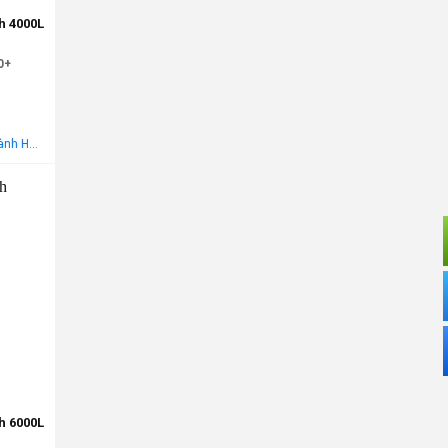
h 4000L
0+
Miễn phí vận chuyển nội thành Hà Nội Áp dụng cho khách hàng gọi điện, đến trực tiếp hoặc chat! Tặng gói khảo sát, tư vấn, lắp ráp miễn phí trong khu vực nội thành Hà Nội
-25%
h 6000L