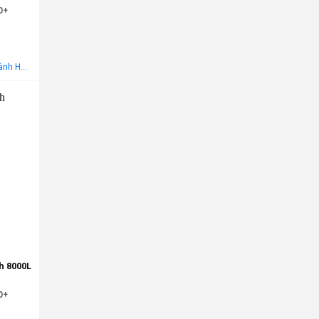
0+
Miễn phí vận chuyển nội thành Hà Nội Áp dụng cho khách hàng gọi điện, đến trực tiếp hoặc chat! Tặng gói khảo sát, tư vấn, lắp ráp miễn phí trong khu vực nội thành Hà Nội
-25%
h 8000L
0+