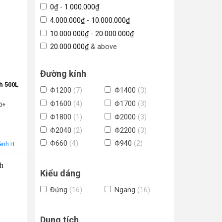
0
₫
-
1.000.000
₫
4.000.000
₫
-
10.000.000
₫
10.000.000
₫
-
20.000.000
₫
20.000.000
₫
& above
Đường kính
h 500L
Φ1200
(7)
Φ1400
(3)
Φ1600
(4)
Φ1700
(3)
0+
Φ1800
(1)
Φ2000
(3)
Φ2040
(2)
Φ2200
(3)
Φ660
(4)
Φ940
(2)
Miễn phí vận chuyển nội thành Hà Nội Áp dụng cho khách hàng gọi điện, đến trực tiếp hoặc chat! Tặng gói khảo sát, tư vấn, lắp ráp miễn phí trong khu vực nội thành Hà Nội
Kiểu dáng
-25%
Đứng
(16)
Ngang
(16)
Dung tích