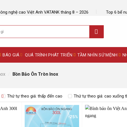
công nghệ cao Việt Anh VATANK tháng 8 – 2026
Top 6 bể n
BÁO GIÁ
QUÁ TRÌNH PHÁT TRIỂN
TẦM NHÌN SỨ MỆNH
N
nox
/
Bồn Bảo Ôn Tròn Inox
Thứ tự theo giá: thấp đến cao
Thứ tự theo giá: cao xuống 
-25%
-25%