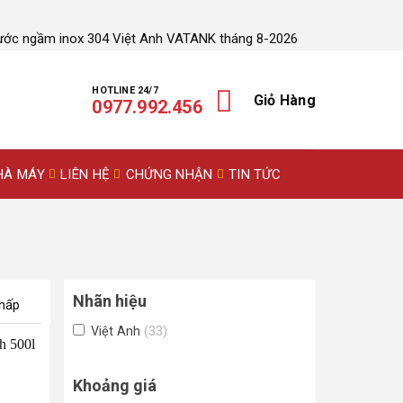
ước ngầm inox 304 Việt Anh VATANK tháng 8-2026
HOTLINE 24/7
Giỏ Hàng
0977.992.456
HÀ MÁY
LIÊN HỆ
CHỨNG NHẬN
TIN TỨC
Nhãn hiệu
thấp
Việt Anh
(33)
-25%
Khoảng giá