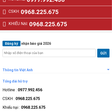
0968.225.675
CSKH:
0968.225.675
KHIẾU NẠI:
Đăng ký
nhận báo giá 2026
Thông tin Việt Anh
Giới thiệu công ty
Tổng đài hỗ trợ
Tầm nhìn sứ mệnh
Hotline :
0977.992.456
Quá trình phát triển
CSKH :
0968.225.675
Các chứng nhận
Khiếu nại :
0968.225.675