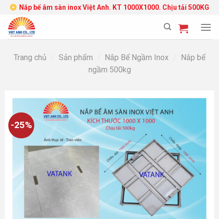
Skip
Nắp bể âm sàn inox Việt Anh. KT 1000X1000. Chịu tải 500KG
to
content
Trang chủ
/
Sản phẩm
/
Nắp Bể Ngầm Inox
/
Nắp bể
ngầm 500kg
-25%