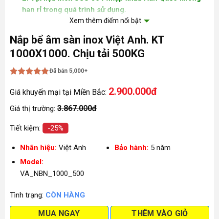
han rỉ trong quá trình sử dụng.
Xem thêm điểm nổi bật
3. Gioăng cao su chuyên dụng không gây độc hại cho
nguồn nước.
Nắp bể âm sàn inox Việt Anh. KT
1000X1000. Chịu tải 500KG
4. Chống nước , ngăn mùi, chống côn trùng từ sàn
nhà chui xuống bể nước ngầm.
Đã bán 5,000+
Được xếp
2.900.000đ
hạng
5
5
Giá khuyến mại tại Miền Bắc:
sao
3.867.000đ
Giá thị trường:
Tiết kiệm:
-25%
Nhãn hiệu:
Việt Anh
Bảo hành:
5 năm
Model:
VA_NBN_1000_500
Tình trạng:
CÒN HÀNG
MUA NGAY
THÊM VÀO GIỎ