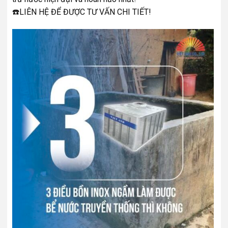
☎️LIÊN HỆ ĐỂ ĐƯỢC TƯ VẤN CHI TIẾT!