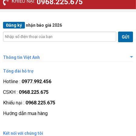
0968.225.675
KHIẾU NẠI:
Đăng ký
nhận báo giá 2026
Thông tin Việt Anh
Giới thiệu công ty
Tổng đài hỗ trợ
Tầm nhìn sứ mệnh
Hotline :
0977.992.456
Quá trình phát triển
CSKH :
0968.225.675
Các chứng nhận
Khiếu nại :
0968.225.675
Liên hệ, góp ý
Hướng dẫn mua hàng
Phương thức thanh toán
Kết nối với chúng tôi