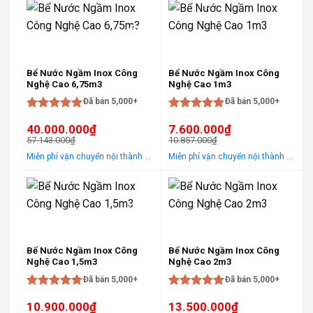
-30%
-30%
Bể Nước Ngầm Inox Công
Bể Nước Ngầm Inox Công
Nghệ Cao 6,75m3
Nghệ Cao 1m3
Đã bán 5,000+
Đã bán 5,000+
Được xếp
Được xếp
40.000.000
₫
7.600.000
₫
hạng
5
5
hạng
5
5
57.143.000
₫
10.857.000
₫
sao
sao
Giá
Giá
Giá
Giá
Miễn phí vận chuyển nội thành Hà Nội Áp dụng cho khách hàng gọi điện, đến trực tiếp hoặc chat! Tặng gói khảo sát, tư vấn, lắp ráp miễn phí trong khu vực nội thành Hà Nội
Miễn phí vận chuyển nội thành Hà Nội Áp dụng cho khách hàng gọi điện, đến trực tiếp hoặc chat! Tặng gói khảo sát, tư vấn, lắp ráp miễn phí trong khu vực nội thành Hà Nội
gốc
hiện
gốc
hiện
là:
tại
là:
tại
57.143.000₫.
là:
10.857.000₫.
là:
40.000.000₫.
7.600.000₫.
-30%
-30%
Bể Nước Ngầm Inox Công
Bể Nước Ngầm Inox Công
Nghệ Cao 1,5m3
Nghệ Cao 2m3
Đã bán 5,000+
Đã bán 5,000+
Được xếp
Được xếp
10.900.000
₫
13.500.000
₫
hạng
5
5
hạng
5
5