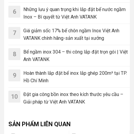
Những lưu ý quan trọng khi lắp đặt bể nước ngầm
6
Inox – Bí quyết từ Việt Anh VATANK
Giá giảm sốc 17% bể chôn ngầm Inox Việt Anh
7
VATANK chính hãng-sản xuất tại xưởng
Bể ngầm inox 304 – thi công lắp đặt trọn gói | Việt
8
Anh VATANK
Hoàn thành lắp đặt bể inox lắp ghép 200m³ tại TP.
9
Hồ Chí Minh
Đặt gia công bồn inox theo kích thước yêu cầu –
10
Giải pháp từ Việt Anh VATANK
SẢN PHẨM LIÊN QUAN