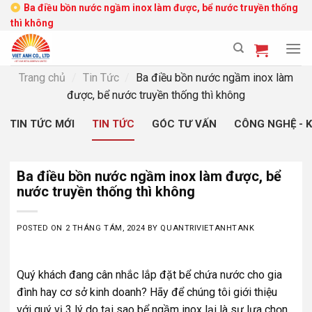
Skip
Ba điều bồn nước ngầm inox làm được, bể nước truyền thống
thì không
to
content
Trang chủ
/
Tin Tức
/
Ba điều bồn nước ngầm inox làm
được, bể nước truyền thống thì không
TIN TỨC MỚI
TIN TỨC
GÓC TƯ VẤN
CÔNG NGHỆ - 
Ba điều bồn nước ngầm inox làm được, bể
nước truyền thống thì không
POSTED ON
2 THÁNG TÁM, 2024
BY
QUANTRIVIETANHTANK
Quý khách đang cân nhắc lắp đặt bể chứa nước cho gia
đình hay cơ sở kinh doanh? Hãy để chúng tôi giới thiệu
với quý vị 3 lý do tại sao bể ngầm inox lại là sự lựa chọn