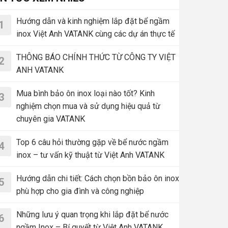
Hướng dẫn và kinh nghiệm lắp đặt bể ngầm
1
inox Việt Anh VATANK cùng các dự án thực tế
THÔNG BÁO CHÍNH THỨC TỪ CÔNG TY VIỆT
2
ANH VATANK
Mua bình bảo ôn inox loại nào tốt? Kinh
3
nghiệm chọn mua và sử dụng hiệu quả từ
chuyên gia VATANK
Top 6 câu hỏi thường gặp về bể nước ngầm
4
inox – tư vấn kỹ thuật từ Việt Anh VATANK
Hướng dẫn chi tiết: Cách chọn bồn bảo ôn inox
5
phù hợp cho gia đình và công nghiệp
Những lưu ý quan trọng khi lắp đặt bể nước
6
ngầm Inox – Bí quyết từ Việt Anh VATANK