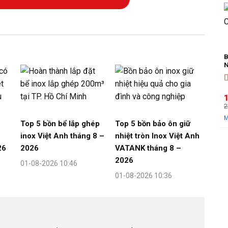
l
t
l
B
N
Đ
2
Top 5 bồn bể lắp ghép
Top 5 bồn bảo ôn giữ
l
t
inox Việt Anh tháng 8 –
nhiệt tròn Inox Việt Anh
l
26
2026
VATANK tháng 8 –
2026
01-08-2026 10:46
01-08-2026 10:36