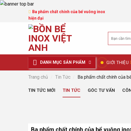
Ba phẩm chất chính của bể vuông inox
hiện đại
Tìm
kiếm:
GIỚI THIỆU
DANH MỤC SẢN PHẨM
Trang chủ
/
Tin Tức
/
Ba phẩm chất chính của bể
TIN TỨC MỚI
TIN TỨC
GÓC TƯ VẤN
CÔN
Ba phẩm chất chính của bể vuông inox