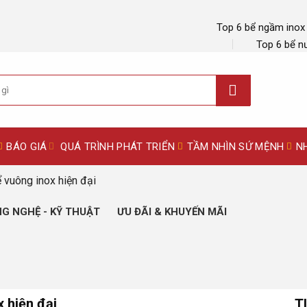
Top 6 bể ngầm inox
Top 6 bể n
BÁO GIÁ
QUÁ TRÌNH PHÁT TRIỂN
TẦM NHÌN SỨ MỆNH
N
 vuông inox hiện đại
G NGHỆ - KỸ THUẬT
ƯU ĐÃI & KHUYẾN MÃI
 hiện đại
T