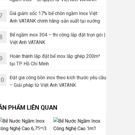
Giá giảm sốc 17% bể chôn ngầm Inox Việt
7
Anh VATANK chính hãng-sản xuất tại xưởng
Bể ngầm inox 304 – thi công lắp đặt trọn gói |
8
Việt Anh VATANK
Hoàn thành lắp đặt bể inox lắp ghép 200m³
9
tại TP. Hồ Chí Minh
Đặt gia công bồn inox theo kích thước yêu cầu
10
– Giải pháp từ Việt Anh VATANK
ẢN PHẨM LIÊN QUAN
-30%
-30%