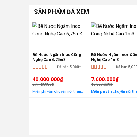
SẢN PHẨM ĐÃ XEM
-30%
-3
Bể Nước Ngầm Inox Công
Bể Nước Ngầm Inox Cô
Nghệ Cao 6,75m3
Nghệ Cao 1m3
Đã bán 5,000+
Đã bán 5,00
Được xếp
Được xếp
40.000.000
₫
7.600.000
₫
hạng
5
5 sao
hạng
5
5 sao
57.143.000
₫
10.857.000
₫
Giá
Giá
Giá
Giá
Miễn phí vận chuyển nội thành Hà Nội Áp dụng cho khách hàng gọi điện, đến trực tiếp hoặc chat! Tặng gói khảo sát, tư vấn, lắp ráp miễn phí trong khu vực nội thành Hà Nội
gốc
hiện
gốc
hiện
là:
tại
là:
tại
57.143.000₫.
là:
10.857.000₫.
là:
40.000.000₫.
7.600.000₫.