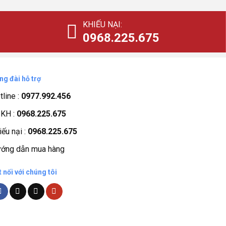
30.000.00
là:
21.000.00
KHIẾU NẠI:
0968.225.675
ng đài hỗ trợ
tline :
0977.992.456
KH :
0968.225.675
iếu nại :
0968.225.675
ớng dẫn mua hàng
t nối với chúng tôi