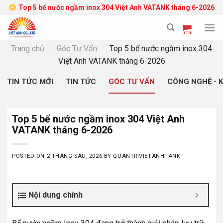
Skip
Top 5 bể nước ngầm inox 304 Việt Anh VATANK tháng 6-2026
to
content
Trang chủ
/
Góc Tư Vấn
/
Top 5 bể nước ngầm inox 304
Việt Anh VATANK tháng 6-2026
TIN TỨC MỚI
TIN TỨC
GÓC TƯ VẤN
CÔNG NGHỆ - 
Top 5 bể nước ngầm inox 304 Việt Anh
VATANK tháng 6-2026
POSTED ON
2 THÁNG SÁU, 2026
BY
QUANTRIVIETANHTANK
Nội dung chính