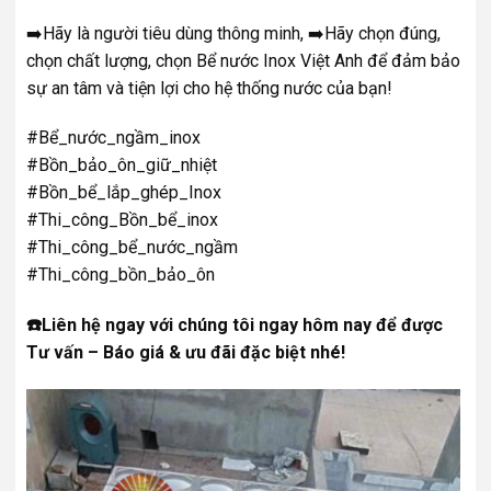
➡️Hãy là người tiêu dùng thông minh, ➡️Hãy chọn đúng,
chọn chất lượng, chọn Bể nước Inox Việt Anh để đảm bảo
sự an tâm và tiện lợi cho hệ thống nước của bạn!
#Bể_nước_ngầm_inox
#Bồn_bảo_ôn_giữ_nhiệt
#Bồn_bể_lắp_ghép_Inox
#Thi_công_Bồn_bể_inox
#Thi_công_bể_nước_ngầm
#Thi_công_bồn_bảo_ôn
☎️Liên hệ ngay với chúng tôi ngay hôm nay để được
Tư vấn – Báo giá & ưu đãi đặc biệt nhé!