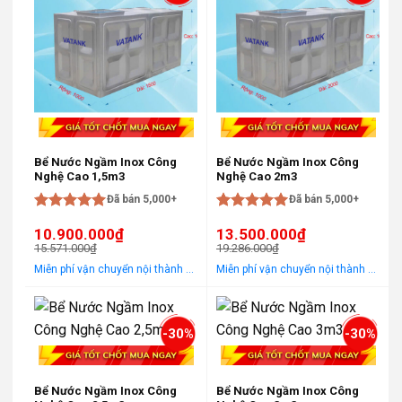
Bể Nước Ngầm Inox Công
Bể Nước Ngầm Inox Công
Nghệ Cao 1,5m3
Nghệ Cao 2m3
Đã bán 5,000+
Đã bán 5,000+
Được xếp
Được xếp
10.900.000
₫
13.500.000
₫
hạng
5
5
hạng
5
5
15.571.000
₫
19.286.000
₫
sao
sao
Giá
Giá
Giá
Giá
Miễn phí vận chuyển nội thành Hà Nội Áp dụng cho khách hàng gọi điện, đến trực tiếp hoặc chat! Tặng gói khảo sát, tư vấn, lắp ráp miễn phí trong khu vực nội thành Hà Nội
Miễn phí vận chuyển nội thành Hà Nội Áp dụng cho khách hàng gọi điện, đến trực tiếp hoặc chat! Tặng gói khảo sát, tư vấn, lắp ráp miễn phí trong khu vực nội thành Hà Nội
gốc
hiện
gốc
hiện
là:
tại
là:
tại
15.571.000₫.
là:
19.286.000₫.
là:
10.900.000₫.
13.500.000₫.
-30%
-30%
Bể Nước Ngầm Inox Công
Bể Nước Ngầm Inox Công