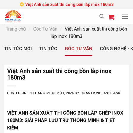
Skip
Việt Anh sản xuất thi công bồn lắp inox 180m3
to
content
Trang chủ
/
Góc Tư Vấn
/
Việt Anh sản xuất thi công bồn
lắp inox 180m3
TIN TỨC MỚI
TIN TỨC
GÓC TƯ VẤN
CÔNG NGHỆ - 
Việt Anh sản xuất thi công bồn lắp inox
180m3
POSTED ON
18 THÁNG MƯỜI MỘT, 2024
BY
QUANTRIVIETANHTANK
VIỆT ANH SẢN XUẤT THI CÔNG BỒN LẮP GHÉP INOX
180M3: GIẢI PHÁP LƯU TRỮ THÔNG MINH & TIẾT
KIỆM