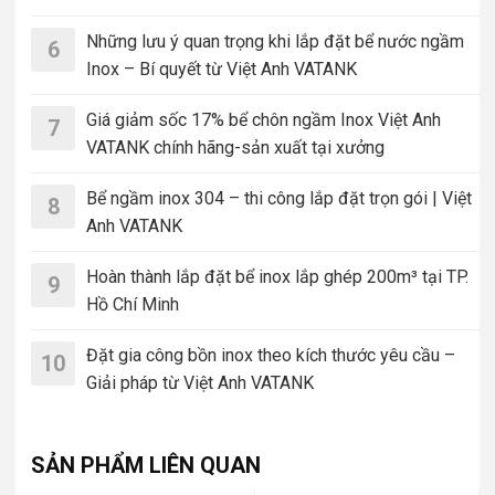
Những lưu ý quan trọng khi lắp đặt bể nước ngầm
6
Inox – Bí quyết từ Việt Anh VATANK
Giá giảm sốc 17% bể chôn ngầm Inox Việt Anh
7
VATANK chính hãng-sản xuất tại xưởng
Bể ngầm inox 304 – thi công lắp đặt trọn gói | Việt
8
Anh VATANK
Hoàn thành lắp đặt bể inox lắp ghép 200m³ tại TP.
9
Hồ Chí Minh
Đặt gia công bồn inox theo kích thước yêu cầu –
10
Giải pháp từ Việt Anh VATANK
SẢN PHẨM LIÊN QUAN