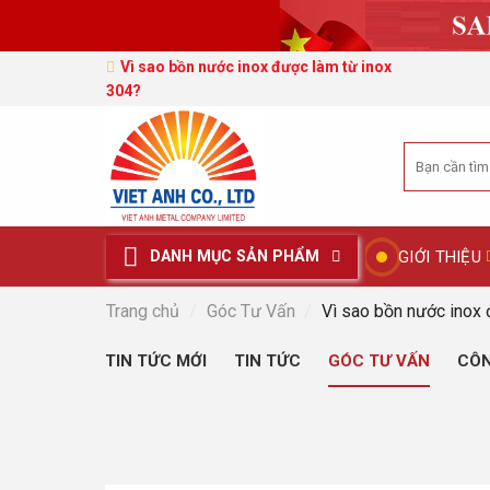
Vì sao bồn nước inox được làm từ inox
304?
Tìm
kiếm:
GIỚI THIỆU
DANH MỤC SẢN PHẨM
Trang chủ
/
Góc Tư Vấn
/
Vì sao bồn nước inox 
TIN TỨC MỚI
TIN TỨC
GÓC TƯ VẤN
CÔN