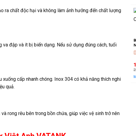
l
t
o ra chất độc hại và không làm ảnh hưởng đến chất lượng
l
B
g va đập và ít bị biến dạng. Nếu sử dụng đúng cách, tuổi
N
Đ
2
ệu xuống cấp nhanh chóng. Inox 304 có khả năng thích nghi
l
t
iệu quả.
l
à rong rêu bên trong bồn chứa, giúp việc vệ sinh trở nên
ox Việt Anh VATANK