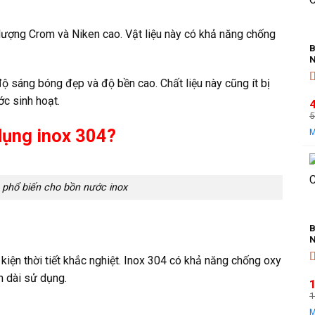
 lượng Crom và Niken cao. Vật liệu này có khả năng chống
B
N
độ sáng bóng đẹp và độ bền cao. Chất liệu này cũng ít bị
Đ
c sinh hoạt.
5
dụng inox 304?
l
t
l
ệu phổ biến cho bồn nước inox
B
N
kiện thời tiết khắc nghiệt. Inox 304 có khả năng chống oxy
Đ
an dài sử dụng.
1