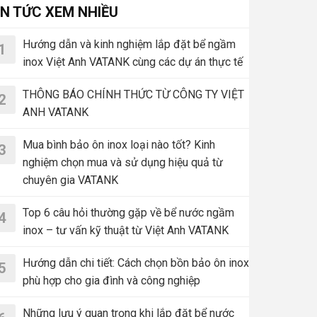
IN TỨC XEM NHIỀU
Hướng dẫn và kinh nghiệm lắp đặt bể ngầm
1
inox Việt Anh VATANK cùng các dự án thực tế
THÔNG BÁO CHÍNH THỨC TỪ CÔNG TY VIỆT
2
ANH VATANK
Mua bình bảo ôn inox loại nào tốt? Kinh
3
nghiệm chọn mua và sử dụng hiệu quả từ
chuyên gia VATANK
Top 6 câu hỏi thường gặp về bể nước ngầm
4
inox – tư vấn kỹ thuật từ Việt Anh VATANK
Hướng dẫn chi tiết: Cách chọn bồn bảo ôn inox
5
phù hợp cho gia đình và công nghiệp
Những lưu ý quan trọng khi lắp đặt bể nước