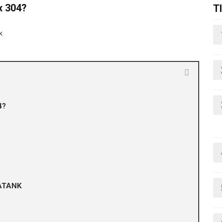
x 304?
T
K
4?
VATANK