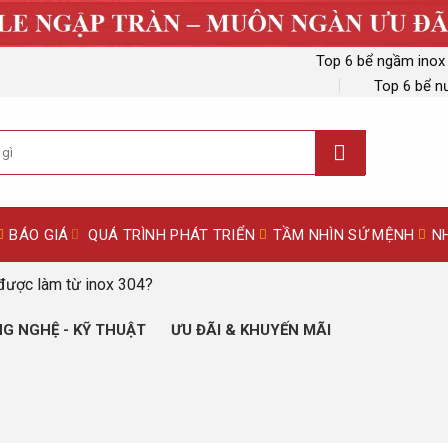
Top 6 bể ngầm inox
Top 6 bể n
BÁO GIÁ
QUÁ TRÌNH PHÁT TRIỂN
TẦM NHÌN SỨ MỆNH
N
được làm từ inox 304?
G NGHỆ - KỸ THUẬT
ƯU ĐÃI & KHUYẾN MÃI