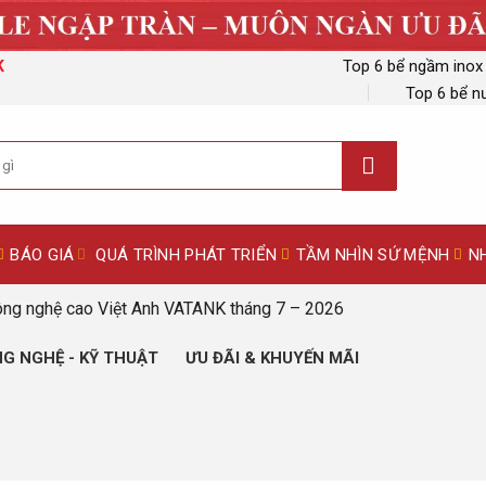
Top 6 bể ngầm inox
K
Top 6 bể n
BÁO GIÁ
QUÁ TRÌNH PHÁT TRIỂN
TẦM NHÌN SỨ MỆNH
N
ông nghệ cao Việt Anh VATANK tháng 7 – 2026
G NGHỆ - KỸ THUẬT
ƯU ĐÃI & KHUYẾN MÃI