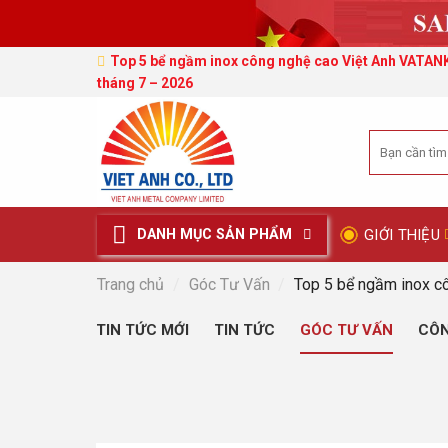
Top 5 bể ngầm inox công nghệ cao Việt Anh VATAN
tháng 7 – 2026
Tìm
kiếm:
GIỚI THIỆU
DANH MỤC SẢN PHẨM
Trang chủ
/
Góc Tư Vấn
/
Top 5 bể ngầm inox c
TIN TỨC MỚI
TIN TỨC
GÓC TƯ VẤN
CÔN