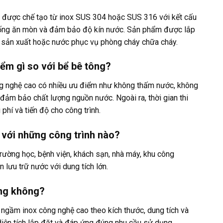
c được chế tạo từ inox SUS 304 hoặc SUS 316 với kết cấu
chống ăn mòn và đảm bảo độ kín nước. Sản phẩm được lắp
c sản xuất hoặc nước phục vụ phòng cháy chữa cháy.
ểm gì so với bể bê tông?
ng nghệ cao có nhiều ưu điểm như không thấm nước, không
à đảm bảo chất lượng nguồn nước. Ngoài ra, thời gian thi
 phí và tiến độ cho công trình.
với những công trình nào?
trường học, bệnh viện, khách sạn, nhà máy, khu công
 lưu trữ nước với dung tích lớn.
êng không?
 ngầm inox công nghệ cao theo kích thước, dung tích và
u diện tích lắp đặt và đáp ứng đúng nhu cầu sử dụng.