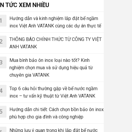
IN TỨC XEM NHIỀU
Hướng dẫn và kinh nghiệm lắp đặt bể ngầm
1
inox Việt Anh VATANK cùng các dự án thực tế
THÔNG BÁO CHÍNH THỨC TỪ CÔNG TY VIỆT
2
ANH VATANK
Mua bình bảo ôn inox loại nào tốt? Kinh
3
nghiệm chọn mua và sử dụng hiệu quả từ
chuyên gia VATANK
Top 6 câu hỏi thường gặp về bể nước ngầm
4
inox – tư vấn kỹ thuật từ Việt Anh VATANK
Hướng dẫn chi tiết: Cách chọn bồn bảo ôn inox
5
phù hợp cho gia đình và công nghiệp
Những lưu ý quan trọng khi lắp đặt bể nước