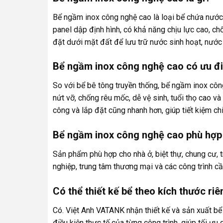
Bể ngầm inox công nghệ cao là loại bể chứa nướ
panel dập định hình, có khả năng chịu lực cao, 
đặt dưới mặt đất để lưu trữ nước sinh hoạt, nướ
Bể ngầm inox công nghệ cao có ưu đi
So với bể bê tông truyền thống, bể ngầm inox cô
nứt vỡ, chống rêu mốc, dễ vệ sinh, tuổi thọ cao v
công và lắp đặt cũng nhanh hơn, giúp tiết kiệm chi
Bể ngầm inox công nghệ cao phù hợp 
Sản phẩm phù hợp cho nhà ở, biệt thự, chung cư, 
nghiệp, trung tâm thương mại và các công trình cần
Có thể thiết kế bể theo kích thước ri
Có. Việt Anh VATANK nhận thiết kế và sản xuất bể
điều kiện thực tế của từng công trình, giúp tối ư