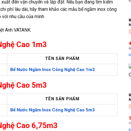
ản xuất đến vận chuyển và lắp đặt. Nếu bạn đang tìm kiếm
ệm chi phí lâu dài, hãy tham khảo các mẫu bể ngầm inox công
 với nhu cầu của mình.
B
N
iệt Anh VATANK:
Đ
 Nghệ Cao 1m3
5
TÊN SẢN PHẨM
l
t
l
Bể Nước Ngầm Inox Công Nghệ Cao 1m3
 Nghệ Cao 5m3
B
TÊN SẢN PHẨM
N
Bể Nước Ngầm Inox Công Nghệ Cao 5m3
Đ
1
Nghệ Cao 6,75m3