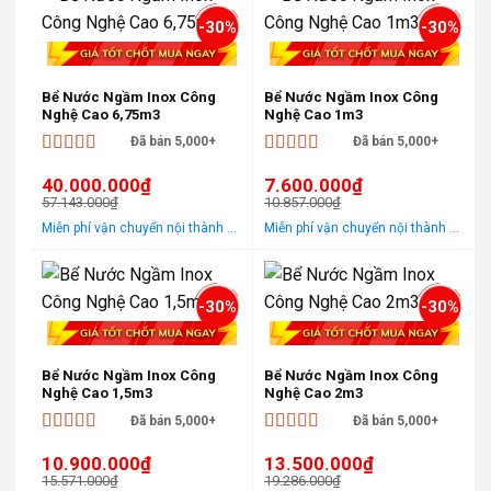
-30%
-30%
Bể Nước Ngầm Inox Công
Bể Nước Ngầm Inox Công
Nghệ Cao 6,75m3
Nghệ Cao 1m3
Đã bán 5,000+
Đã bán 5,000+
Được xếp
Được xếp
40.000.000
₫
7.600.000
₫
hạng
5
5 sao
hạng
5
5 sao
57.143.000
₫
10.857.000
₫
Giá
Giá
Giá
Giá
Miễn phí vận chuyển nội thành Hà Nội Áp dụng cho khách hàng gọi điện, đến trực tiếp hoặc chat! Tặng gói khảo sát, tư vấn, lắp ráp miễn phí trong khu vực nội thành Hà Nội
Miễn phí vận chuyển nội thành Hà Nội Áp dụng cho khách hàng gọi điện, đến trực tiếp hoặc chat! Tặng gói khảo sát, tư vấn, lắp ráp miễn phí trong khu vực nội thành Hà Nội
gốc
hiện
gốc
hiện
là:
tại
là:
tại
57.143.000₫.
là:
10.857.000₫.
là:
40.000.000₫.
7.600.000₫.
-30%
-30%
Bể Nước Ngầm Inox Công
Bể Nước Ngầm Inox Công
Nghệ Cao 1,5m3
Nghệ Cao 2m3
Đã bán 5,000+
Đã bán 5,000+
Được xếp
Được xếp
10.900.000
₫
13.500.000
₫
hạng
5
5 sao
hạng
5
5 sao
15.571.000
₫
19.286.000
₫