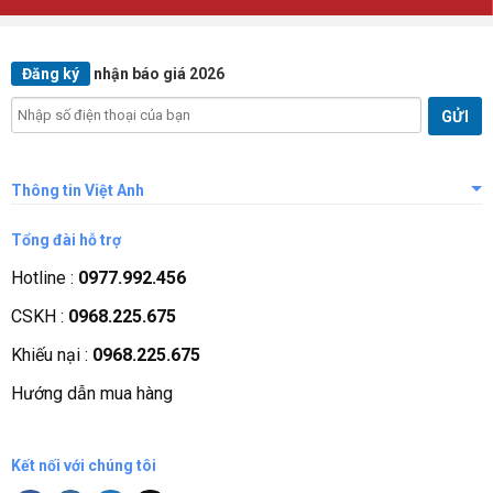
Đăng ký
nhận báo giá 2026
Thông tin Việt Anh
Giới thiệu công ty
Tổng đài hỗ trợ
Tầm nhìn sứ mệnh
Hotline :
0977.992.456
Quá trình phát triển
CSKH :
0968.225.675
Các chứng nhận
Khiếu nại :
0968.225.675
Liên hệ, góp ý
Hướng dẫn mua hàng
Phương thức thanh toán
Kết nối với chúng tôi