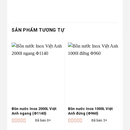
SẢN PHẨM TƯƠNG TỰ
-25%
-25%
Bồn nước Inox 2000L Việt
Bồn nước Inox 1000L Việt
Bồn
Anh ngang (Φ1140)
Anh đứng (Φ960)
An
Đã bán 0+
Đã bán 3+
Được xếp
Được xếp
Đư