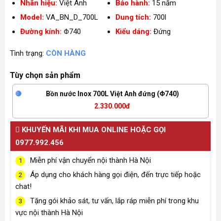
Nhãn hiệu:
Việt Anh
Bảo hành:
15 năm
Model:
VA_BN_D_700L
Dung tích:
700l
Đường kính:
Φ740
Kiểu dáng:
Đứng
Tình trạng:
CÒN HÀNG
Tùy chọn sản phẩm
Bồn nước Inox 700L Việt Anh đứng (Φ740)
2.330.000đ
KHUYẾN MÃI KHI MUA ONLINE HOẶC GỌI
0977.992.456
Miễn phí vận chuyển nội thành Hà Nội
1
Áp dụng cho khách hàng gọi điện, đến trực tiếp hoặc
2
chat!
Tặng gói khảo sát, tư vấn, lắp ráp miễn phí trong khu
3
vực nội thành Hà Nội