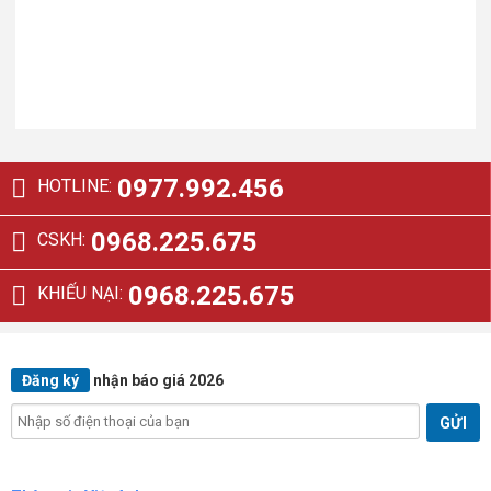
57.143.000₫.
là:
10.857.000₫.
là:
40.000.000₫.
7.600.000₫.
0977.992.456
HOTLINE:
0968.225.675
CSKH:
0968.225.675
KHIẾU NẠI:
Đăng ký
nhận báo giá 2026