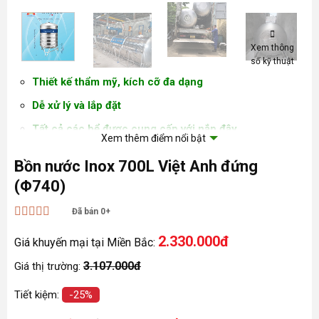
Xem thông
số kỹ thuật
Thiết kế thẩm mỹ, kích cỡ đa dạng
Dễ xử lý và lắp đặt
Tất cả các bể được cung cấp với nắp đậy
Xem thêm điểm nổi bật
Độ bền cao
Bồn nước Inox 700L Việt Anh đứng
Chất liệu INOX SUS 304 cao cấp
(Φ740)
Kích thước tùy chỉnh có sẵn theo yêu cầu
Đã bán 0+
Khả năng chống nứt, nhiệt độ và ăn mòn cao
Được xếp
2.330.000đ
hạng
5
5 sao
Giá khuyến mại tại Miền Bắc:
Được sản xuất tuân thủ các tiêu chuẩn đã được thiết
lập
3.107.000đ
Giá thị trường:
Tiết kiệm:
-25%