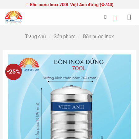
Skip
Bồn nước Inox 700L Việt Anh đứng (Φ740)
to
content
Trang chủ
/
Sản phẩm
/
Bồn nước Inox
-25%