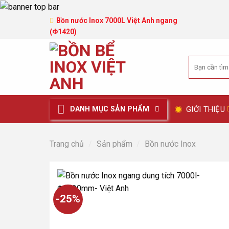
Bồn nước Inox 7000L Việt Anh ngang
(Φ1420)
Tìm
kiếm:
GIỚI THIỆU
DANH MỤC SẢN PHẨM
Trang chủ
/
Sản phẩm
/
Bồn nước Inox
-25%