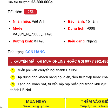
23.800.000đ
Giá thị trường:
Tiết kiệm:
-25%
Nhãn hiệu:
Việt Anh
Bảo hành:
15 năm
Model:
Dung tích:
7000l
VA_BN_N_7000L_F1420
Đường kính:
Φ1420
Kiểu dáng:
Ngang
Tình trạng:
CÒN HÀNG
KHUYẾN MÃI KHI MUA ONLINE HOẶC GỌI 0977.992.45
Miễn phí vận chuyển nội thành Hà Nội
1
Áp dụng cho khách hàng gọi điện, đến trực tiếp hoặc cha
2
Tặng gói khảo sát, tư vấn, lắp ráp miễn phí trong khu vực 
3
thành Hà Nội
MUA NGAY
THÊM VÀO GI
Giao hàng tận nơi
Tiếp tục mua hàn