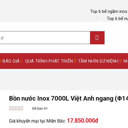
Top 6 bể ngầm inox
Top 6 bể n
BÁO GIÁ
QUÁ TRÌNH PHÁT TRIỂN
TẦM NHÌN SỨ MỆNH
N
Bồn nước Inox 7000L Việt Anh ngang (Φ1
Đã bán 0+
Được xếp
17.850.000đ
hạng
5
5 sao
Giá khuyến mại tại Miền Bắc: