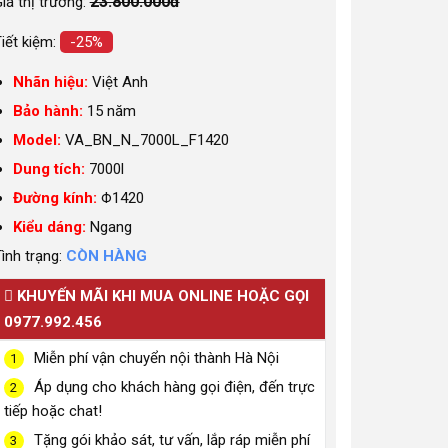
23.800.000đ
iá thị trường:
iết kiệm:
-25%
Nhãn hiệu:
Việt Anh
Bảo hành:
15 năm
Model:
VA_BN_N_7000L_F1420
Dung tích:
7000l
Đường kính:
Φ1420
Kiểu dáng:
Ngang
ình trạng:
CÒN HÀNG
KHUYẾN MÃI KHI MUA ONLINE HOẶC GỌI
0977.992.456
Miễn phí vận chuyển nội thành Hà Nội
1
Áp dụng cho khách hàng gọi điện, đến trực
2
tiếp hoặc chat!
Tặng gói khảo sát, tư vấn, lắp ráp miễn phí
3