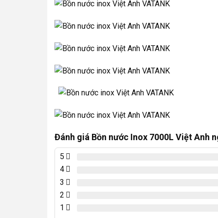
Đánh giá Bồn nước Inox 7000L Việt Anh 
5
4
3
2
1