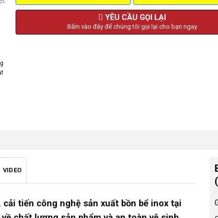
YÊU CẦU GỌI LẠI
Bấm vào đây để chúng tôi gọi lại cho bạn ngay
ng
ật
VIDEO
ược
 cải tiến công nghệ sản xuất bồn bể inox tại
 về chất lượng sản phẩm và an toàn vệ sinh