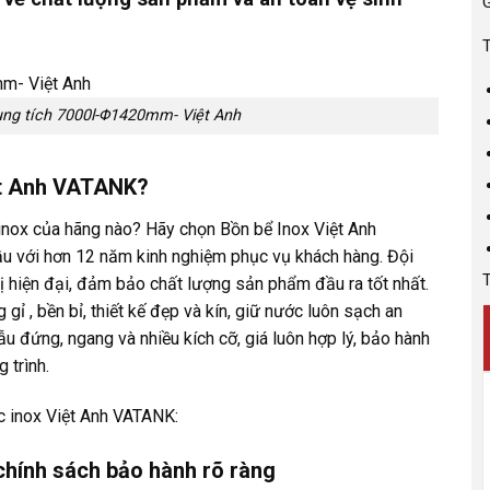
G
T
ung tích 7000l-Φ1420mm- Việt Anh
iệt Anh VATANK?
inox của hãng nào? Hãy chọn Bồn bể Inox Việt Anh
u với hơn 12 năm kinh nghiệm phục vụ khách hàng. Đội
T
ị hiện đại, đảm bảo chất lượng sản phẩm đầu ra tốt nhất.
ỉ , bền bỉ, thiết kế đẹp và kín, giữ nước luôn sạch an
đứng, ngang và nhiều kích cỡ, giá luôn hợp lý, bảo hành
 trình.
c inox Việt Anh VATANK:
 chính sách bảo hành rõ ràng