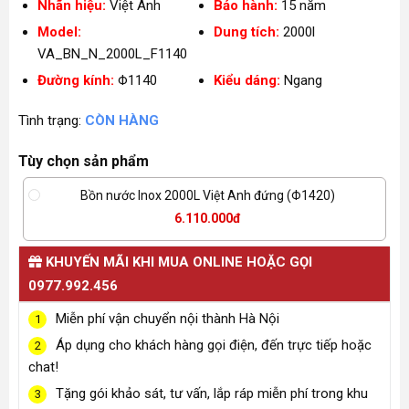
Nhãn hiệu:
Việt Anh
Bảo hành:
15 năm
Model:
Dung tích:
2000l
VA_BN_N_2000L_F1140
Đường kính:
Φ1140
Kiểu dáng:
Ngang
Tình trạng:
CÒN HÀNG
Tùy chọn sản phẩm
Bồn nước Inox 2000L Việt Anh đứng (Φ1420)
6.110.000đ
KHUYẾN MÃI KHI MUA ONLINE HOẶC GỌI
0977.992.456
Miễn phí vận chuyển nội thành Hà Nội
1
Áp dụng cho khách hàng gọi điện, đến trực tiếp hoặc
2
chat!
Tặng gói khảo sát, tư vấn, lắp ráp miễn phí trong khu
3