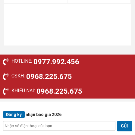
gốc
hiện
gốc
hiện
là:
tại
là:
tại
57.143.000₫.
là:
10.857.000₫.
là:
40.000.000₫.
7.600.000₫.
0977.992.456
HOTLINE:
0968.225.675
CSKH:
0968.225.675
KHIẾU NẠI:
Đăng ký
nhận báo giá 2026