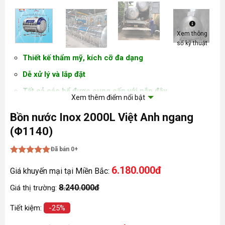
Xem thông
số kỹ thuật
Thiết kế thẩm mỹ, kích cỡ đa dạng
Dễ xử lý và lắp đặt
Tất cả các bể được cung cấp với nắp đậy
Xem thêm điểm nổi bật
Độ bền cao
Bồn nước Inox 2000L Việt Anh ngang
Chất liệu INOX SUS 304 cao cấp
(Φ1140)
Kích thước tùy chỉnh có sẵn theo yêu cầu
Đã bán 0+
Khả năng chống nứt, nhiệt độ và ăn mòn cao
Được xếp
6.180.000đ
hạng
5
5
Giá khuyến mại tại Miền Bắc:
Được sản xuất tuân thủ các tiêu chuẩn đã được thiết
sao
lập
8.240.000đ
Giá thị trường:
Tiết kiệm:
-25%