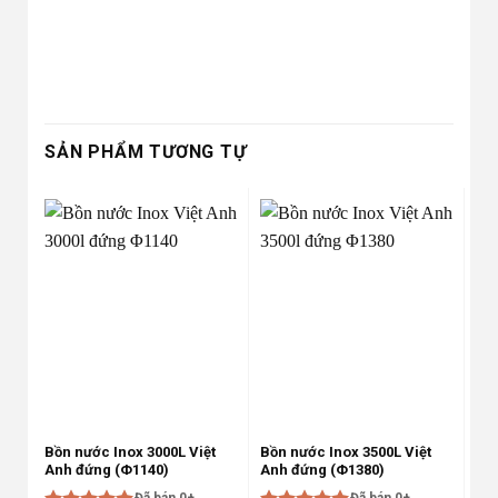
SẢN PHẨM TƯƠNG TỰ
-25%
-25%
Bồn nước Inox 3000L Việt
Bồn nước Inox 3500L Việt
Bồn
Anh đứng (Φ1140)
Anh đứng (Φ1380)
An
Đã bán 0+
Đã bán 0+