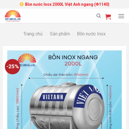
Skip
Bồn nước Inox 2000L Việt Anh ngang (Φ1140)
to
content
Trang chủ
/
Sản phẩm
/
Bồn nước Inox
-25%