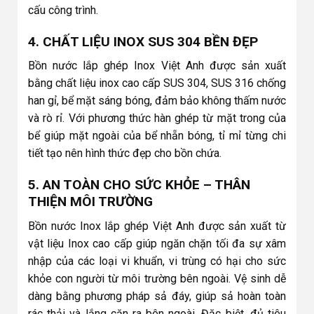
cấu công trình.
4. CHẤT LIỆU INOX SUS 304 BỀN ĐẸP
Bồn nước lắp ghép Inox Việt Anh được sản xuất
bằng chất liệu inox cao cấp SUS 304, SUS 316 chống
han gỉ, bể mặt sáng bóng, đảm bảo không thấm nước
và rò rỉ. Với phương thức hàn ghép từ mặt trong của
bể giúp mặt ngoài của bể nhẵn bóng, tỉ mỉ từng chi
tiết tạo nên hình thức đẹp cho bồn chứa.
5. AN TOÀN CHO SỨC KHỎE – THÂN
THIỆN MÔI TRƯỜNG
Bồn nước Inox lắp ghép Việt Anh được sản xuất từ
vật liệu Inox cao cấp giúp ngăn chặn tối đa sự xâm
nhập của các loại vi khuẩn, vi trùng có hại cho sức
khỏe con người từ môi trường bên ngoài. Vệ sinh dễ
dàng bằng phương pháp sả đáy, giúp sả hoàn toàn
rác thải và lắng cặn ra bên ngoài. Đặc biệt, đủ tiêu