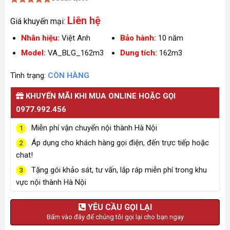
Được xếp
Liên hệ
hạng
5
5
Giá khuyến mại:
sao
Nhãn hiệu:
Việt Anh
Bảo hành:
10 năm
Model:
VA_BLG_162m3
Dung tích:
162m3
Tình trạng:
CÒN HÀNG
KHUYẾN MÃI KHI MUA ONLINE HOẶC GỌI
0977.992.456
Miễn phí vận chuyển nội thành Hà Nội
1
Áp dụng cho khách hàng gọi điện, đến trực tiếp hoặc
2
chat!
Tặng gói khảo sát, tư vấn, lắp ráp miễn phí trong khu
3
vực nội thành Hà Nội
YÊU CẦU GỌI LẠI
Bấm vào đây để chúng tôi gọi lại cho bạn ngay