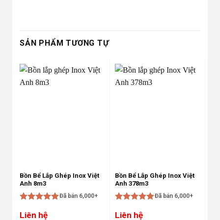
SẢN PHẨM TƯƠNG TỰ
Bồn Bể Lắp Ghép Inox Việt
Bồn Bể Lắp Ghép Inox Việt
Bồn
Anh 8m3
Anh 378m3
An
Đã bán 6,000+
Đã bán 6,000+
Được xếp
Được xếp
Đư
Liên hệ
Liên hệ
Li
hạng
5
5
hạng
5
5
hạ