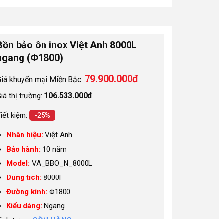
Bồn bảo ôn inox Việt Anh 8000L
ngang (Φ1800)
79.900.000đ
Giá khuyến mại Miền Bắc:
106.533.000đ
iá thị trường:
iết kiệm:
-25%
Nhãn hiệu:
Việt Anh
Bảo hành:
10 năm
Model:
VA_BBO_N_8000L
Dung tích:
8000l
Đường kính:
Φ1800
Kiểu dáng:
Ngang