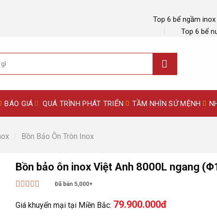
Top 6 bể ngầm inox
Top 6 bể n
BÁO GIÁ
QUÁ TRÌNH PHÁT TRIỂN
TẦM NHÌN SỨ MỆNH
N
nox
/
Bồn Bảo Ôn Tròn Inox
Bồn bảo ôn inox Việt Anh 8000L ngang (
Đã bán 5,000+
Được xếp
79.900.000đ
hạng
5
5 sao
Giá khuyến mại tại Miền Bắc: