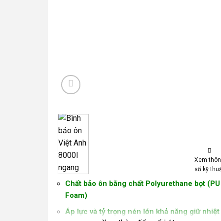
Xem thô
số kỹ thu
Chất bảo ôn bằng chất Polyurethane bọt (PU
Foam)
Áp lực và tỷ trọng nén lớn khả năng giữ nhiệt