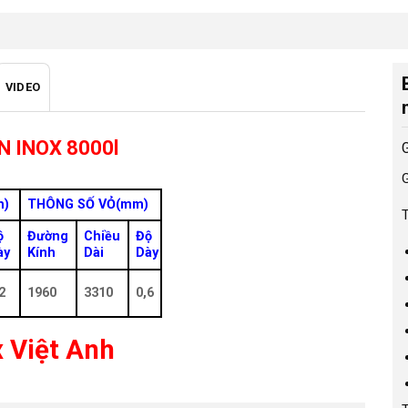
i
VIDEO
ộng
 INOX 8000l
o
G
m)
THÔNG SỐ VỎ(mm)
T
ộ
Đường
Chiều
Độ
.
ày
Kính
Dài
Dày
2
1960
3310
0,6
x Việt Anh