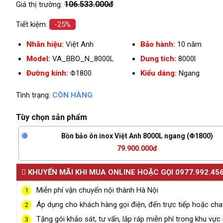
106.533.000đ
Giá thị trường:
Tiết kiệm:
-25%
Nhãn hiệu:
Việt Anh
Bảo hành:
10 năm
Model:
VA_BBO_N_8000L
Dung tích:
8000l
Đường kính:
Φ1800
Kiểu dáng:
Ngang
Tình trạng:
CÒN HÀNG
Tùy chọn sản phẩm
Bồn bảo ôn inox Việt Anh 8000L ngang (Φ1800)
79.900.000đ
KHUYẾN MÃI KHI MUA ONLINE HOẶC GỌI 0977.992.45
Miễn phí vận chuyển nội thành Hà Nội
1
Áp dụng cho khách hàng gọi điện, đến trực tiếp hoặc cha
2
Tặng gói khảo sát, tư vấn, lắp ráp miễn phí trong khu vực 
3