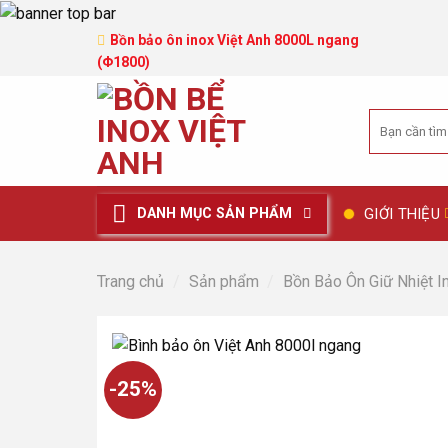
Bồn bảo ôn inox Việt Anh 8000L ngang
(Φ1800)
Tìm
kiếm:
GIỚI THIỆU
DANH MỤC SẢN PHẨM
Trang chủ
/
Sản phẩm
/
Bồn Bảo Ôn Giữ Nhiệt I
-25%