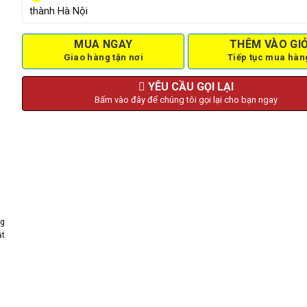
thành Hà Nội
MUA NGAY
THÊM VÀO GI
Giao hàng tận nơi
Tiếp tục mua hàn
YÊU CẦU GỌI LẠI
Bấm vào đây để chúng tôi gọi lại cho bạn ngay
ng
ật