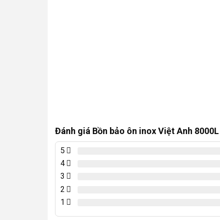
Đánh giá Bồn bảo ôn inox Việt Anh 8000
5
4
3
2
1