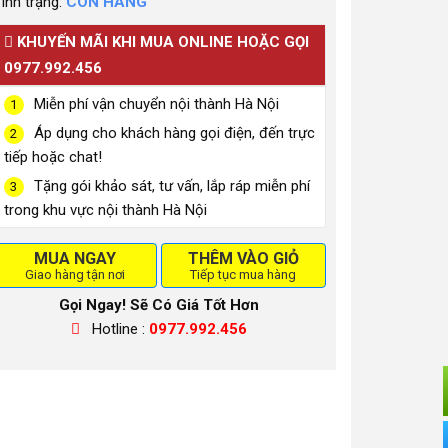
ình trạng:
CÒN HÀNG
KHUYẾN MÃI KHI MUA ONLINE HOẶC GỌI
0977.992.456
Miễn phí vận chuyển nội thành Hà Nội
1
Áp dụng cho khách hàng gọi điện, đến trực
2
tiếp hoặc chat!
Tặng gói khảo sát, tư vấn, lắp ráp miễn phí
3
trong khu vực nội thành Hà Nội
MUA NGAY
THÊM VÀO GIỎ
Giao hàng tận nơi
Tiếp tục mua hàng
Gọi Ngay! Sẽ Có Giá Tốt Hơn
Hotline :
0977.992.456