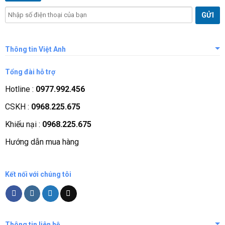
Thông tin Việt Anh
Giới thiệu công ty
Tổng đài hỗ trợ
Tầm nhìn sứ mệnh
Hotline :
0977.992.456
Quá trình phát triển
CSKH :
0968.225.675
Các chứng nhận
Khiếu nại :
0968.225.675
Liên hệ, góp ý
Hướng dẫn mua hàng
Phương thức thanh toán
Kết nối với chúng tôi
Thông tin liên hệ