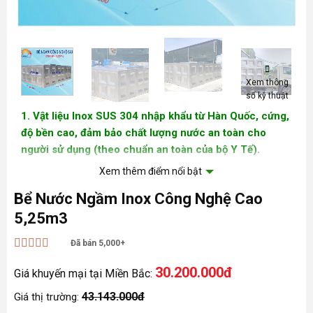
Xem thông
số kỹ thuật
1. Vật liệu Inox SUS 304 nhập khẩu từ Hàn Quốc, cứng,
độ bền cao, đảm bảo chất lượng nước an toàn cho
người sử dụng (theo chuẩn an toàn của bộ Y Tế).
Xem thêm điểm nổi bật
2. Cấu tạo chắc chắn nhờ các tấm Panel dập định hình.
Bể Nước Ngầm Inox Công Nghệ Cao
3. Linh hoạt kích thước – Tùy biến theo yêu cầu
5,25m3
4. Bền bỉ vượt thời gian – Chống ăn mòn tối ưu, tuổi thọ
Đã bán 5,000+
lên đến hàng chục năm
Được xếp
30.200.000đ
hạng
5
5 sao
Giá khuyến mại tại Miền Bắc:
5. Dễ dàng vệ sinh – bảo trì đơn giản
43.143.000đ
Giá thị trường: