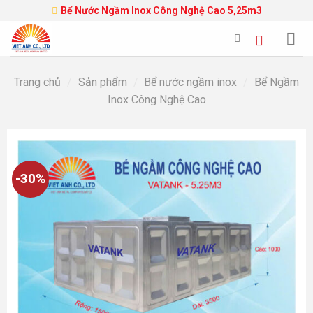
Skip
Bể Nước Ngầm Inox Công Nghệ Cao 5,25m3
to
content
Trang chủ
/
Sản phẩm
/
Bể nước ngầm inox
/
Bể Ngầm
Inox Công Nghệ Cao
-30%