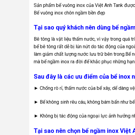
Sản phẩm bể vuông inox của Việt Anh Tank đượ
Bể vuông inox chôn ngầm bền đẹp
Tại sao quý khách nên dùng bể ngầm
Bê tông là vật liệu thấm nước, vì vậy trong quá t
bể bê tông rất dễ bị lún nứt do tác động của ngoà
làm giảm chất lượng nước lưu trữ bên trong.Bể 
mà bể ngầm inox ra đời để khắc phục những hạn 
Sau đây là các ưu điểm của bể inox 
► Chống rò rỉ, thấm nước của bể xây, dể dàng vệ
► Bể không sinh rêu cáu, không bám bẩn như bể
► Không bị tác động của ngoại lực ảnh hưởng nh
Tại sao nên chọn bể ngầm inox Việt 