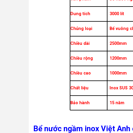
Thời gian giao hàng : có thể giao ngay
Dung tích
3000 lít
Kích thước trên là kích thước phủ bì của bể INOX,
kích thước lọt lòng của bể xây chiều dài và chiều
Chủng loại
Bể vuông c
rộng tăng lên 5 – 7cm, chiều cao bể xây tăng lên 3
5 cm.
Chiều dài
2500mm
Chiều rộng
1200mm
Chiều cao
1000mm
Chất liệu
Inox SUS 3
Bảo hành
15 năm
Bể nước ngầm inox Việt Anh