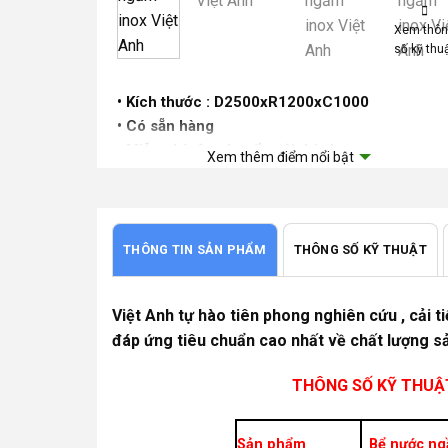
Xem thô
số kỹ thu
• Kích thước : D2500xR1200xC1000
• Có sẵn hàng
• Miễn phí vận chuyển nội thành.
Xem thêm điểm nổi bật
• Bảo hành sản phẩm 15 năm
THÔNG TIN SẢN PHẨM
THÔNG SỐ KỸ THUẬT
Gía khuyến mại:
13.000.000 vnđ
Gía thị trường :
15.900.000 vnđ
Tiết kiệm :
22%
Việt Anh tự hào tiên phong nghiên cứu , cải 
đáp ứng tiêu chuẩn cao nhất về chất lượng s
Đơn giá trên chưa bao gồm thuế VAT.
Đơn giá trên đã bao gồm phí vận chuyển trong nội
THÔNG SỐ KỸ THUẬ
thành Hà Nội.
Sản phẩm bảo hành 15 năm.
Sản phẩm
Bể nước ng