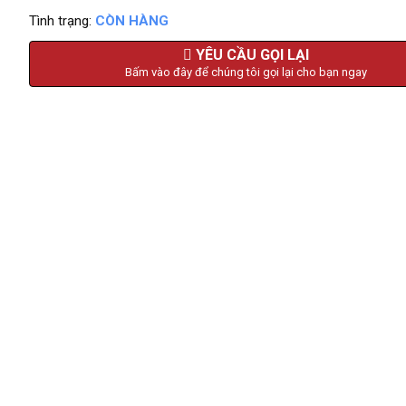
Tình trạng:
CÒN HÀNG
YÊU CẦU GỌI LẠI
Bấm vào đây để chúng tôi gọi lại cho bạn ngay