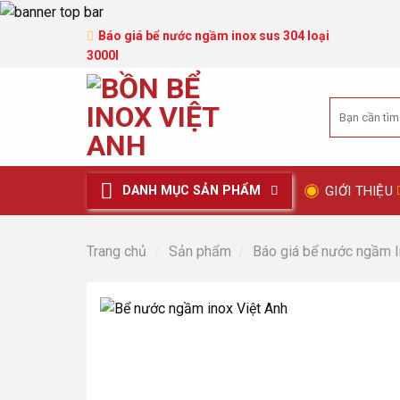
Báo giá bể nước ngầm inox sus 304 loại
3000l
Tìm
kiếm:
GIỚI THIỆU
DANH MỤC SẢN PHẨM
Trang chủ
/
Sản phẩm
/
Báo giá bể nước ngầm 