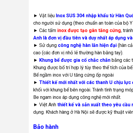
► Vật liệu
Inox SUS 304 nhập khẩu từ Hàn Qu
cho người sử dụng (theo chuẩn an toàn của bộ Y 
► Các tấm
inox được tạo gân tăng cứng
, trá
Anh là đơn vị đầu tiên và duy nhất áp dụng v
► Sử dụng
công nghệ hàn lăn hiện đại
(hàn cả 
cao (các đơn vị nhỏ lẻ thường hàn bằng tay).
►
Khung bể được gia cố chắc chắn
bằng các t
Khung được bố trí hợp lý tùy theo thể tích của bể
Bể ngầm inox với U tăng cứng ốp ngoài
►
Thiết kế mới nhất với các thanh U chịu lực
khối với khung bể bên ngoài. Tránh tình trạng mó
Be ngam inox áp dụng công nghệ mới nhất.
► Việt Anh
thiết kế và sản xuất theo yêu cầu 
dụng. Khách hàng ở Hà Nội sẽ được kỹ thuật viên
Bảo hành