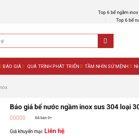
Top 6 bể ngầm inox
Top 6 bể n
BÁO GIÁ
QUÁ TRÌNH PHÁT TRIỂN
TẦM NHÌN SỨ MỆNH
N
Inox
Báo giá bể nước ngầm inox sus 304 loại 3
Đã bán 0+
Được xếp
Liên hệ
hạng
5
5 sao
Giá khuyến mại: