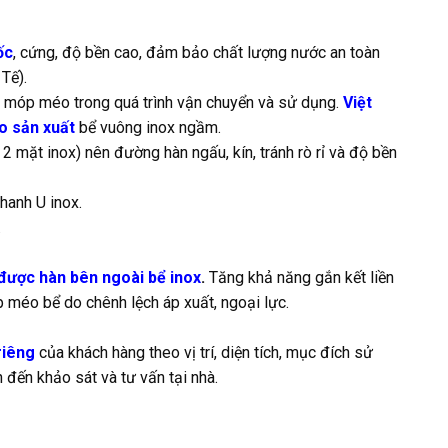
ốc
, cứng, độ bền cao, đảm bảo chất lượng nước an toàn
Tế).
nh móp méo trong quá trình vận chuyển và sử dụng.
Việt
ào sản xuất
bể vuông inox ngầm.
2 mặt inox) nên đường hàn ngấu, kín, tránh rò rỉ và độ bền
hanh U inox.
.
 được hàn bên ngoài bể inox
.
Tăng khả năng gắn kết liền
p méo bể do chênh lệch áp xuất, ngoại lực.
riêng
của khách hàng theo vị trí, diện tích, mục đích sử
 đến khảo sát và tư vấn tại nhà.