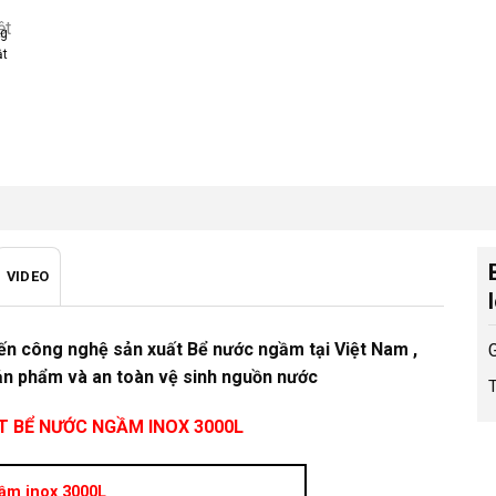
ng
ật
VIDEO
tiến công nghệ sản xuất Bể nước ngầm tại Việt Nam ,
ản phẩm và an toàn vệ sinh nguồn nước
T
T BỂ NƯỚC NGẦM INOX 3000L
ầm inox 3000L