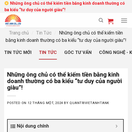
Skip
Những ông chủ có thể kiếm tiền bằng kinh doanh thường có
ba kiểu “tư duy của người giàu”!
to
content
Trang chủ
/
Tin Tức
/
Những ông chủ có thể kiếm tiền
bằng kinh doanh thường có ba kiểu “tư duy của người giàu”!
TIN TỨC MỚI
TIN TỨC
GÓC TƯ VẤN
CÔNG NGHỆ - 
Những ông chủ có thể kiếm tiền bằng kinh
doanh thường có ba kiểu “tư duy của người
giàu”!
POSTED ON
12 THÁNG MỘT, 2024
BY
QUANTRIVIETANHTANK
Nội dung chính