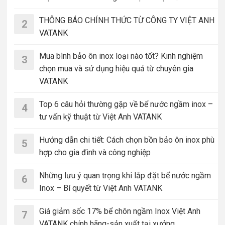
THÔNG BÁO CHÍNH THỨC TỪ CÔNG TY VIỆT ANH
2
VATANK
Mua bình bảo ôn inox loại nào tốt? Kinh nghiệm
3
chọn mua và sử dụng hiệu quả từ chuyên gia
VATANK
Top 6 câu hỏi thường gặp về bể nước ngầm inox –
4
tư vấn kỹ thuật từ Việt Anh VATANK
Hướng dẫn chi tiết: Cách chọn bồn bảo ôn inox phù
5
hợp cho gia đình và công nghiệp
Những lưu ý quan trọng khi lắp đặt bể nước ngầm
6
Inox – Bí quyết từ Việt Anh VATANK
Giá giảm sốc 17% bể chôn ngầm Inox Việt Anh
7
VATANK chính hãng-sản xuất tại xưởng