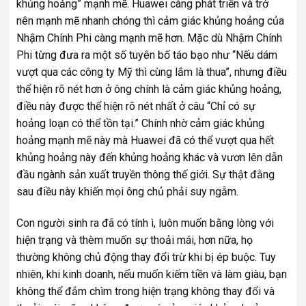
khủng hoảng” mạnh mẽ. Huawei càng phát triển và trở
nên mạnh mẽ nhanh chóng thì cảm giác khủng hoảng của
Nhậm Chính Phi càng mạnh mẽ hơn. Mặc dù Nhậm Chính
Phi từng đưa ra một số tuyên bố táo bạo như “Nếu dám
vượt qua các công ty Mỹ thì cùng lắm là thua”, nhưng điều
thể hiện rõ nét hơn ở ông chính là cảm giác khủng hoảng,
điều này được thể hiện rõ nét nhất ở câu “Chỉ có sự
hoảng loạn có thể tồn tại.” Chính nhờ cảm giác khủng
hoảng mạnh mẽ này mà Huawei đã có thể vượt qua hết
khủng hoảng này đến khủng hoảng khác và vươn lên dẫn
đầu ngành sản xuất truyền thông thế giới. Sự thật đằng
sau điều này khiến mọi ông chủ phải suy ngẫm.
Con người sinh ra đã có tính ì, luôn muốn bằng lòng với
hiện trạng và thèm muốn sự thoải mái, hơn nữa, họ
thường không chủ động thay đổi trừ khi bị ép buộc. Tuy
nhiên, khi kinh doanh, nếu muốn kiếm tiền và làm giàu, bạn
không thể đắm chìm trong hiện trạng không thay đổi và