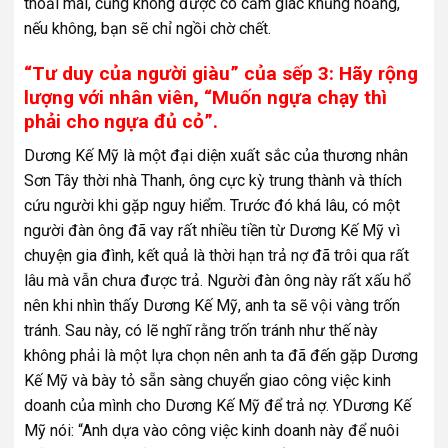
thoải mái, cũng không được có cảm giác khủng hoảng,
nếu không, bạn sẽ chỉ ngồi chờ chết.
“Tư duy của người giàu” của sếp 3: Hãy rộng
lượng với nhân viên, “Muốn ngựa chạy thì
phải cho ngựa đủ cỏ”.
Dương Kế Mỹ là một đại diện xuất sắc của thương nhân
Sơn Tây thời nhà Thanh, ông cực kỳ trung thành và thích
cứu người khi gặp nguy hiểm. Trước đó khá lâu, có một
người đàn ông đã vay rất nhiều tiền từ Dương Kế Mỹ vì
chuyện gia đình, kết quả là thời hạn trả nợ đã trôi qua rất
lâu mà vẫn chưa được trả. Người đàn ông này rất xấu hổ
nên khi nhìn thấy Dương Kế Mỹ, anh ta sẽ vội vàng trốn
tránh. Sau này, có lẽ nghĩ rằng trốn tránh như thế này
không phải là một lựa chọn nên anh ta đã đến gặp Dương
Kế Mỹ và bày tỏ sẵn sàng chuyển giao công việc kinh
doanh của mình cho Dương Kế Mỹ để trả nợ. YDương Kế
Mỹ nói: “Anh dựa vào công việc kinh doanh này để nuôi