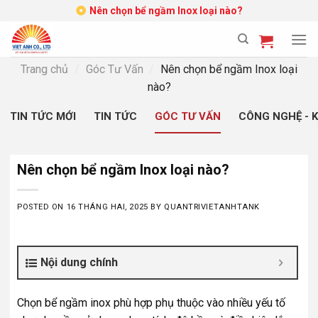
Skip
Nên chọn bể ngầm Inox loại nào?
to
content
Trang chủ
/
Góc Tư Vấn
/
Nên chọn bể ngầm Inox loại
nào?
TIN TỨC MỚI
TIN TỨC
GÓC TƯ VẤN
CÔNG NGHỆ - 
Nên chọn bể ngầm Inox loại nào?
POSTED ON
16 THÁNG HAI, 2025
BY
QUANTRIVIETANHTANK
Nội dung chính
Chọn bể ngầm inox phù hợp phụ thuộc vào nhiều yếu tố