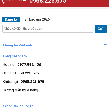
0968.225.675
KHIẾU NẠI:
Đăng ký
nhận báo giá 2026
Thông tin Việt Anh
Giới thiệu công ty
Tổng đài hỗ trợ
Tầm nhìn sứ mệnh
Hotline :
0977.992.456
Quá trình phát triển
CSKH :
0968.225.675
Các chứng nhận
Khiếu nại :
0968.225.675
Liên hệ, góp ý
Hướng dẫn mua hàng
Phương thức thanh toán
Kết nối với chúng tôi