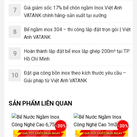
Giá giảm sốc 17% bể chôn ngầm Inox Việt Anh
7
VATANK chính hãng-sản xuất tại xưởng
Bể ngầm inox 304 – thi công lắp đặt trọn gói | Việt
8
Anh VATANK
Hoàn thành lắp đặt bể inox lắp ghép 200m³ tại TP.
9
Hồ Chí Minh
Đặt gia công bồn inox theo kích thước yêu cầu –
10
Giải pháp từ Việt Anh VATANK
SẢN PHẨM LIÊN QUAN
-30%
-30%