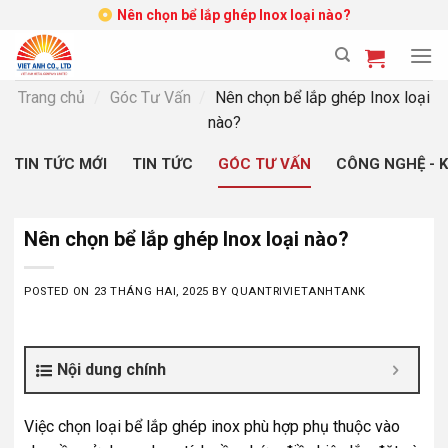
Skip
Nên chọn bể lắp ghép Inox loại nào?
to
content
Trang chủ
/
Góc Tư Vấn
/
Nên chọn bể lắp ghép Inox loại
nào?
TIN TỨC MỚI
TIN TỨC
GÓC TƯ VẤN
CÔNG NGHỆ - 
Nên chọn bể lắp ghép Inox loại nào?
POSTED ON
23 THÁNG HAI, 2025
BY
QUANTRIVIETANHTANK
Nội dung chính
Việc chọn loại bể lắp ghép inox phù hợp phụ thuộc vào