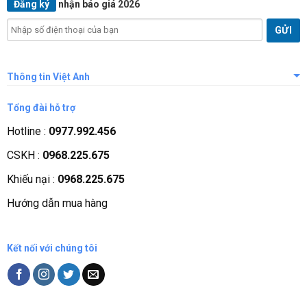
Đăng ký
nhận báo giá 2026
Thông tin Việt Anh
Giới thiệu công ty
Tổng đài hỗ trợ
Tầm nhìn sứ mệnh
Hotline :
0977.992.456
Quá trình phát triển
CSKH :
0968.225.675
Các chứng nhận
Khiếu nại :
0968.225.675
Liên hệ, góp ý
Hướng dẫn mua hàng
Phương thức thanh toán
Kết nối với chúng tôi