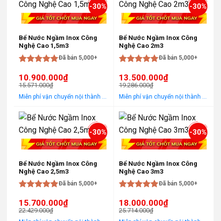
-30%
-30%
Bể Nước Ngầm Inox Công
Bể Nước Ngầm Inox Công
Nghệ Cao 1,5m3
Nghệ Cao 2m3
Đã bán 5,000+
Đã bán 5,000+
Được xếp
Được xếp
10.900.000
₫
13.500.000
₫
hạng
5
5
hạng
5
5
15.571.000
₫
19.286.000
₫
sao
sao
Giá
Giá
Giá
Giá
Miễn phí vận chuyển nội thành Hà Nội Áp dụng cho khách hàng gọi điện, đến trực tiếp hoặc chat! Tặng gói khảo sát, tư vấn, lắp ráp miễn phí trong khu vực nội thành Hà Nội
Miễn phí vận chuyển nội thành Hà Nội Áp dụng cho khách hàng gọi điện, đến trực tiếp hoặc chat! Tặng gói khảo sát, tư vấn, lắp ráp miễn phí trong khu vực nội thành Hà Nội
gốc
hiện
gốc
hiện
là:
tại
là:
tại
15.571.000₫.
là:
19.286.000₫.
là:
10.900.000₫.
13.500.000₫.
-30%
-30%
Bể Nước Ngầm Inox Công
Bể Nước Ngầm Inox Công
Nghệ Cao 2,5m3
Nghệ Cao 3m3
Đã bán 5,000+
Đã bán 5,000+
Được xếp
Được xếp
15.700.000
₫
18.000.000
₫
hạng
5
5
hạng
5
5
22.429.000
₫
25.714.000
₫
sao
sao
Giá
Giá
Giá
Giá