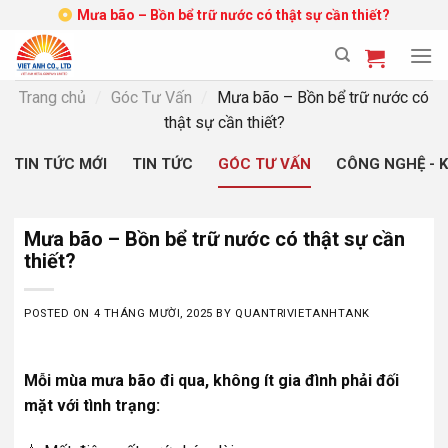
Skip
Mưa bão – Bồn bể trữ nước có thật sự cần thiết?
to
content
Trang chủ
/
Góc Tư Vấn
/
Mưa bão – Bồn bể trữ nước có
thật sự cần thiết?
TIN TỨC MỚI
TIN TỨC
GÓC TƯ VẤN
CÔNG NGHỆ - 
Mưa bão – Bồn bể trữ nước có thật sự cần
thiết?
POSTED ON
4 THÁNG MƯỜI, 2025
BY
QUANTRIVIETANHTANK
Mỗi mùa mưa bão đi qua, không ít gia đình phải đối
mặt với tình trạng: