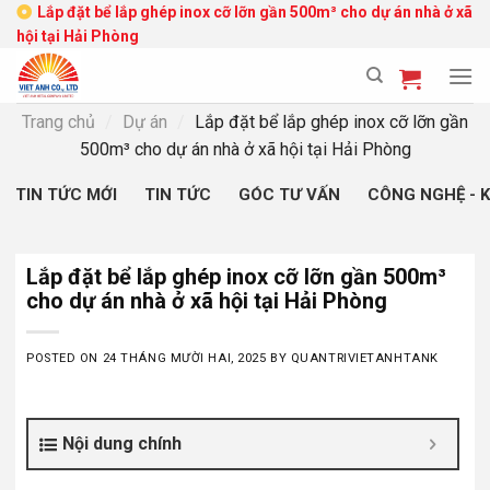
Skip
Lắp đặt bể lắp ghép inox cỡ lỡn gần 500m³ cho dự án nhà ở xã
hội tại Hải Phòng
to
content
Trang chủ
/
Dự án
/
Lắp đặt bể lắp ghép inox cỡ lỡn gần
500m³ cho dự án nhà ở xã hội tại Hải Phòng
TIN TỨC MỚI
TIN TỨC
GÓC TƯ VẤN
CÔNG NGHỆ - 
Lắp đặt bể lắp ghép inox cỡ lỡn gần 500m³
cho dự án nhà ở xã hội tại Hải Phòng
POSTED ON
24 THÁNG MƯỜI HAI, 2025
BY
QUANTRIVIETANHTANK
Nội dung chính