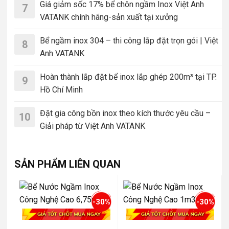
Giá giảm sốc 17% bể chôn ngầm Inox Việt Anh
7
VATANK chính hãng-sản xuất tại xưởng
Bể ngầm inox 304 – thi công lắp đặt trọn gói | Việt
8
Anh VATANK
Hoàn thành lắp đặt bể inox lắp ghép 200m³ tại TP.
9
Hồ Chí Minh
Đặt gia công bồn inox theo kích thước yêu cầu –
10
Giải pháp từ Việt Anh VATANK
SẢN PHẨM LIÊN QUAN
-30%
-30%