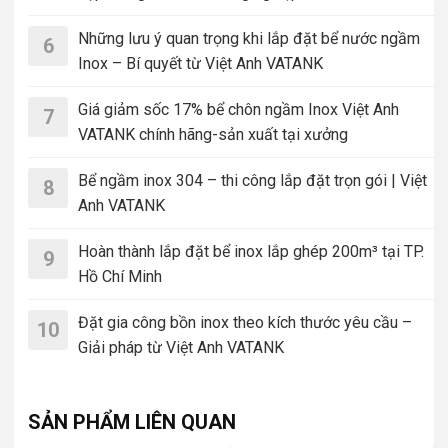
Những lưu ý quan trọng khi lắp đặt bể nước ngầm
6
Inox – Bí quyết từ Việt Anh VATANK
Giá giảm sốc 17% bể chôn ngầm Inox Việt Anh
7
VATANK chính hãng-sản xuất tại xưởng
Bể ngầm inox 304 – thi công lắp đặt trọn gói | Việt
8
Anh VATANK
Hoàn thành lắp đặt bể inox lắp ghép 200m³ tại TP.
9
Hồ Chí Minh
Đặt gia công bồn inox theo kích thước yêu cầu –
10
Giải pháp từ Việt Anh VATANK
SẢN PHẨM LIÊN QUAN