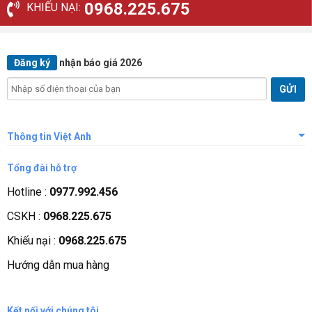
0968.225.675
KHIẾU NẠI:
Đăng ký
nhận báo giá 2026
Thông tin Việt Anh
Giới thiệu công ty
Tổng đài hỗ trợ
Tầm nhìn sứ mệnh
Hotline :
0977.992.456
Quá trình phát triển
CSKH :
0968.225.675
Các chứng nhận
Khiếu nại :
0968.225.675
Liên hệ, góp ý
Hướng dẫn mua hàng
Phương thức thanh toán
Kết nối với chúng tôi