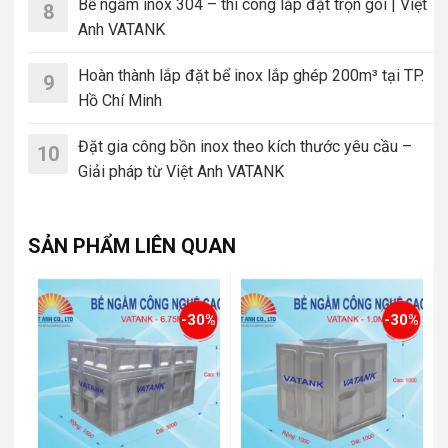
Bể ngầm inox 304 – thi công lắp đặt trọn gói | Việt
8
Anh VATANK
Hoàn thành lắp đặt bể inox lắp ghép 200m³ tại TP.
9
Hồ Chí Minh
Đặt gia công bồn inox theo kích thước yêu cầu –
10
Giải pháp từ Việt Anh VATANK
SẢN PHẨM LIÊN QUAN
-30%
-30%