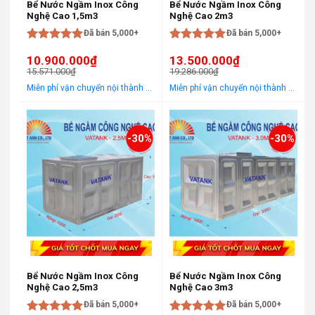
Bể Nước Ngầm Inox Công
Bể Nước Ngầm Inox Công
Nghệ Cao 1,5m3
Nghệ Cao 2m3
Đã bán 5,000+
Đã bán 5,000+
Được xếp
Được xếp
10.900.000
₫
13.500.000
₫
hạng
5
5
hạng
5
5
15.571.000
₫
19.286.000
₫
sao
sao
Giá
Giá
Giá
Giá
Miễn phí vận chuyển nội thành Hà Nội Áp dụng cho khách hàng gọi điện, đến trực tiếp hoặc chat! Tặng gói khảo sát, tư vấn, lắp ráp miễn phí trong khu vực nội thành Hà Nội
Miễn phí vận chuyển nội thành Hà Nội Áp dụng cho khách hàng gọi điện, đến trực tiếp hoặc chat! Tặng gói khảo sát, tư vấn, lắp ráp miễn phí trong khu vực nội thành Hà Nội
gốc
hiện
gốc
hiện
là:
tại
là:
tại
15.571.000₫.
là:
19.286.000₫.
là:
10.900.000₫.
13.500.000₫.
-30%
-30%
Bể Nước Ngầm Inox Công
Bể Nước Ngầm Inox Công
Nghệ Cao 2,5m3
Nghệ Cao 3m3
Đã bán 5,000+
Đã bán 5,000+