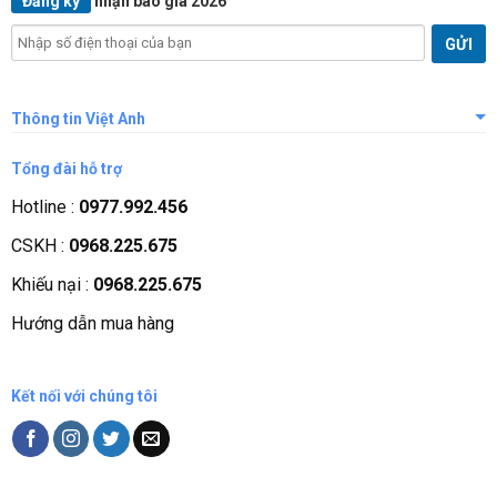
Đăng ký
nhận báo giá 2026
Thông tin Việt Anh
Giới thiệu công ty
Tổng đài hỗ trợ
Tầm nhìn sứ mệnh
Hotline :
0977.992.456
Quá trình phát triển
CSKH :
0968.225.675
Các chứng nhận
Khiếu nại :
0968.225.675
Liên hệ, góp ý
Hướng dẫn mua hàng
Phương thức thanh toán
Kết nối với chúng tôi