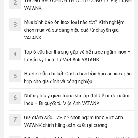
THÔNG BÁO CHÍNH THỨC TỪ CÔNG TY VIỆT ANH
2
VATANK
Mua bình bảo ôn inox loại nào tốt? Kinh nghiệm
3
chọn mua và sử dụng hiệu quả từ chuyên gia
VATANK
Top 6 câu hỏi thường gặp về bể nước ngầm inox –
4
tư vấn kỹ thuật từ Việt Anh VATANK
Hướng dẫn chi tiết: Cách chọn bồn bảo ôn inox phù
5
hợp cho gia đình và công nghiệp
Những lưu ý quan trọng khi lắp đặt bể nước ngầm
6
Inox – Bí quyết từ Việt Anh VATANK
Giá giảm sốc 17% bể chôn ngầm Inox Việt Anh
7
VATANK chính hãng-sản xuất tại xưởng