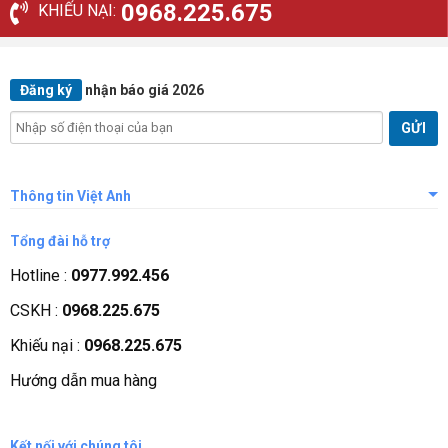
0968.225.675
KHIẾU NẠI:
Đăng ký
nhận báo giá 2026
Thông tin Việt Anh
Giới thiệu công ty
Tổng đài hỗ trợ
Tầm nhìn sứ mệnh
Hotline :
0977.992.456
Quá trình phát triển
CSKH :
0968.225.675
Các chứng nhận
Khiếu nại :
0968.225.675
Liên hệ, góp ý
Hướng dẫn mua hàng
Phương thức thanh toán
Kết nối với chúng tôi