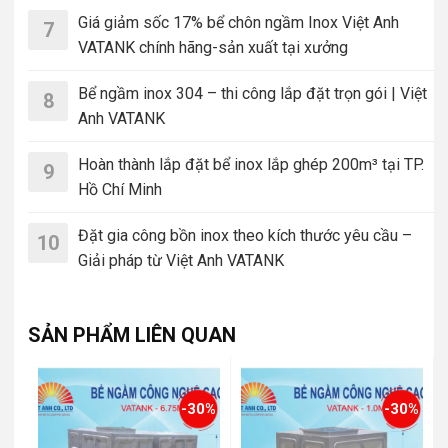
Giá giảm sốc 17% bể chôn ngầm Inox Việt Anh
7
VATANK chính hãng-sản xuất tại xưởng
Bể ngầm inox 304 – thi công lắp đặt trọn gói | Việt
8
Anh VATANK
Hoàn thành lắp đặt bể inox lắp ghép 200m³ tại TP.
9
Hồ Chí Minh
Đặt gia công bồn inox theo kích thước yêu cầu –
10
Giải pháp từ Việt Anh VATANK
SẢN PHẨM LIÊN QUAN
-30%
-30%