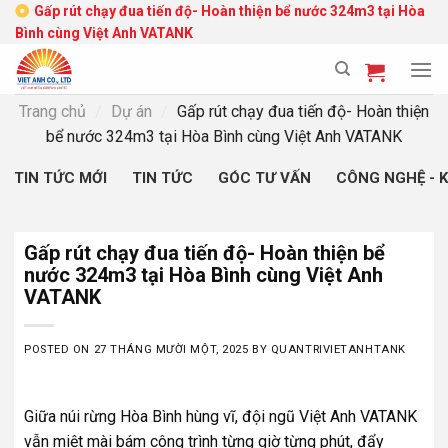
Skip
Gấp rút chạy đua tiến độ- Hoàn thiện bể nước 324m3 tại Hòa
Bình cùng Việt Anh VATANK
to
content
Trang chủ
/
Dự án
/
Gấp rút chạy đua tiến độ- Hoàn thiện
bể nước 324m3 tại Hòa Bình cùng Việt Anh VATANK
TIN TỨC MỚI
TIN TỨC
GÓC TƯ VẤN
CÔNG NGHỆ - 
Gấp rút chạy đua tiến độ- Hoàn thiện bể
nước 324m3 tại Hòa Bình cùng Việt Anh
VATANK
POSTED ON
27 THÁNG MƯỜI MỘT, 2025
BY
QUANTRIVIETANHTANK
Giữa núi rừng Hòa Bình hùng vĩ, đội ngũ Việt Anh VATANK
vẫn miệt mài bám công trình từng giờ từng phút, đẩy