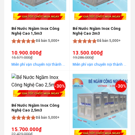
Bể Nước Ngầm Inox Công
Bể Nước Ngầm Inox Công
Nghệ Cao 1,5m3
Nghệ Cao 2m3
Đã bán 5,000+
Đã bán 5,000+
Được xếp
Được xếp
10.900.000
₫
13.500.000
₫
hạng
5
5
hạng
5
5
15.571.000
₫
19.286.000
₫
sao
sao
Giá
Giá
Giá
Giá
Miễn phí vận chuyển nội thành Hà Nội Áp dụng cho khách hàng gọi điện, đến trực tiếp hoặc chat! Tặng gói khảo sát, tư vấn, lắp ráp miễn phí trong khu vực nội thành Hà Nội
Miễn phí vận chuyển nội thành Hà Nội Áp dụng cho khách hàng gọi điện, đến trực tiếp hoặc chat! Tặng gói khảo sát, tư vấn, lắp ráp miễn phí trong khu vực nội thành Hà Nội
gốc
hiện
gốc
hiện
là:
tại
là:
tại
15.571.000₫.
là:
19.286.000₫.
là:
10.900.000₫.
13.500.000₫.
-30%
-30%
Bể Nước Ngầm Inox Công
Nghệ Cao 2,5m3
Đã bán 5,000+
Được xếp
15.700.000
₫
hạng
5
5
22.429.000
₫
sao