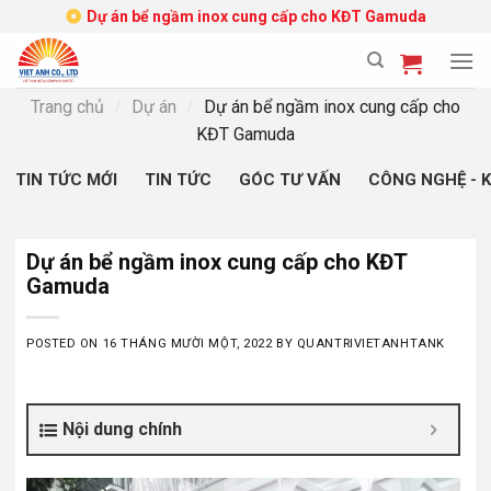
Skip
Dự án bể ngầm inox cung cấp cho KĐT Gamuda
to
content
Trang chủ
/
Dự án
/
Dự án bể ngầm inox cung cấp cho
KĐT Gamuda
TIN TỨC MỚI
TIN TỨC
GÓC TƯ VẤN
CÔNG NGHỆ - 
Dự án bể ngầm inox cung cấp cho KĐT
Gamuda
POSTED ON
16 THÁNG MƯỜI MỘT, 2022
BY
QUANTRIVIETANHTANK
Nội dung chính