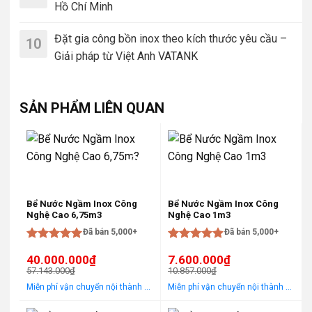
Hồ Chí Minh
Đặt gia công bồn inox theo kích thước yêu cầu –
10
Giải pháp từ Việt Anh VATANK
SẢN PHẨM LIÊN QUAN
-30%
-30%
Bể Nước Ngầm Inox Công
Bể Nước Ngầm Inox Công
Nghệ Cao 6,75m3
Nghệ Cao 1m3
Đã bán 5,000+
Đã bán 5,000+
Được xếp
Được xếp
40.000.000
₫
7.600.000
₫
hạng
5
5
hạng
5
5
57.143.000
₫
10.857.000
₫
sao
sao
Giá
Giá
Giá
Giá
Miễn phí vận chuyển nội thành Hà Nội Áp dụng cho khách hàng gọi điện, đến trực tiếp hoặc chat! Tặng gói khảo sát, tư vấn, lắp ráp miễn phí trong khu vực nội thành Hà Nội
Miễn phí vận chuyển nội thành Hà Nội Áp dụng cho khách hàng gọi điện, đến trực tiếp hoặc chat! Tặng gói khảo sát, tư vấn, lắp ráp miễn phí trong khu vực nội thành Hà Nội
gốc
hiện
gốc
hiện
là:
tại
là:
tại