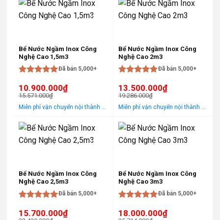
57.143.000₫.
là:
10.857.000₫.
là:
40.000.000₫.
7.600.000₫.
-30%
-30%
Bể Nước Ngầm Inox Công
Bể Nước Ngầm Inox Công
Nghệ Cao 1,5m3
Nghệ Cao 2m3
Đã bán 5,000+
Đã bán 5,000+
Được xếp
Được xếp
10.900.000
₫
13.500.000
₫
hạng
5
5
hạng
5
5
15.571.000
₫
19.286.000
₫
sao
sao
Giá
Giá
Giá
Giá
Miễn phí vận chuyển nội thành Hà Nội Áp dụng cho khách hàng gọi điện, đến trực tiếp hoặc chat! Tặng gói khảo sát, tư vấn, lắp ráp miễn phí trong khu vực nội thành Hà Nội
Miễn phí vận chuyển nội thành Hà Nội Áp dụng cho khách hàng gọi điện, đến trực tiếp hoặc chat! Tặng gói khảo sát, tư vấn, lắp ráp miễn phí trong khu vực nội thành Hà Nội
gốc
hiện
gốc
hiện
là:
tại
là:
tại
15.571.000₫.
là:
19.286.000₫.
là:
10.900.000₫.
13.500.000₫.
-30%
-30%
Bể Nước Ngầm Inox Công
Bể Nước Ngầm Inox Công
Nghệ Cao 2,5m3
Nghệ Cao 3m3
Đã bán 5,000+
Đã bán 5,000+
Được xếp
Được xếp
15.700.000
₫
18.000.000
₫
hạng
5
5
hạng
5
5