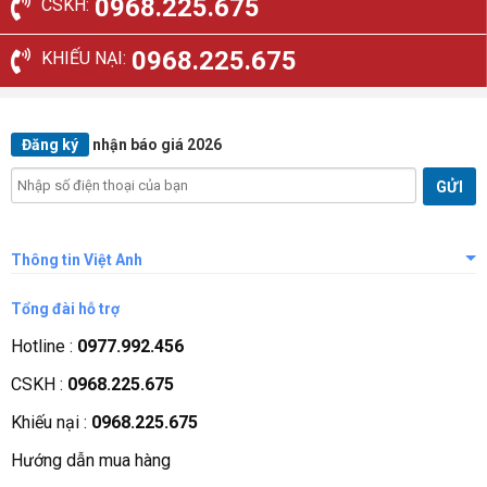
0968.225.675
CSKH:
0968.225.675
KHIẾU NẠI:
Đăng ký
nhận báo giá 2026
Thông tin Việt Anh
Giới thiệu công ty
Tổng đài hỗ trợ
Tầm nhìn sứ mệnh
Hotline :
0977.992.456
Quá trình phát triển
CSKH :
0968.225.675
Các chứng nhận
Khiếu nại :
0968.225.675
Liên hệ, góp ý
Hướng dẫn mua hàng