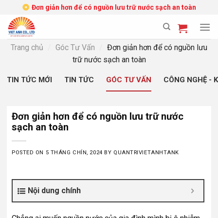
Skip
Đơn giản hơn để có nguồn lưu trữ nước sạch an toàn
to
content
Trang chủ
/
Góc Tư Vấn
/
Đơn giản hơn để có nguồn lưu
trữ nước sạch an toàn
TIN TỨC MỚI
TIN TỨC
GÓC TƯ VẤN
CÔNG NGHỆ - 
Đơn giản hơn để có nguồn lưu trữ nước
sạch an toàn
POSTED ON
5 THÁNG CHÍN, 2024
BY
QUANTRIVIETANHTANK
Nội dung chính