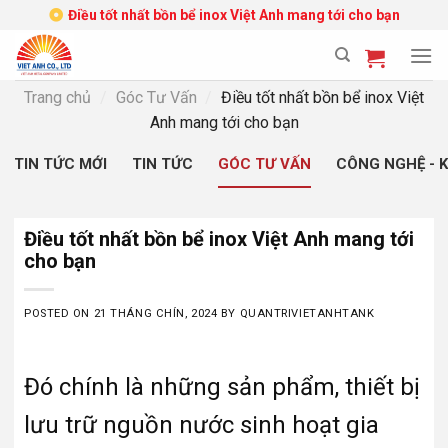
Skip
Điều tốt nhất bồn bể inox Việt Anh mang tới cho bạn
to
content
Trang chủ
/
Góc Tư Vấn
/
Điều tốt nhất bồn bể inox Việt
Anh mang tới cho bạn
TIN TỨC MỚI
TIN TỨC
GÓC TƯ VẤN
CÔNG NGHỆ - 
Điều tốt nhất bồn bể inox Việt Anh mang tới
cho bạn
POSTED ON
21 THÁNG CHÍN, 2024
BY
QUANTRIVIETANHTANK
Đó chính là những sản phẩm, thiết bị
lưu trữ nguồn nước sinh hoạt gia