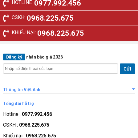
0977.992.456
HOTLINE:
0968.225.675
CSKH:
0968.225.675
KHIẾU NẠI:
Đăng ký
nhận báo giá 2026
Thông tin Việt Anh
Giới thiệu công ty
Tổng đài hỗ trợ
Tầm nhìn sứ mệnh
Hotline :
0977.992.456
Quá trình phát triển
CSKH :
0968.225.675
Các chứng nhận
Khiếu nại :
0968.225.675