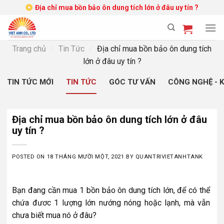
Skip
Địa chỉ mua bồn bảo ôn dung tích lớn ở đâu uy tín ?
to
content
Trang chủ
/
Tin Tức
/
Địa chỉ mua bồn bảo ôn dung tích
lớn ở đâu uy tín ?
TIN TỨC MỚI
TIN TỨC
GÓC TƯ VẤN
CÔNG NGHỆ - 
Địa chỉ mua bồn bảo ôn dung tích lớn ở đâu
uy tín ?
POSTED ON
18 THÁNG MƯỜI MỘT, 2021
BY
QUANTRIVIETANHTANK
Bạn đang cần mua 1 bồn bảo ôn dung tích lớn, để có thể
chứa đươc 1 lượng lớn nướng nóng hoặc lạnh, mà vẫn
chưa biết mua nó ở đâu?