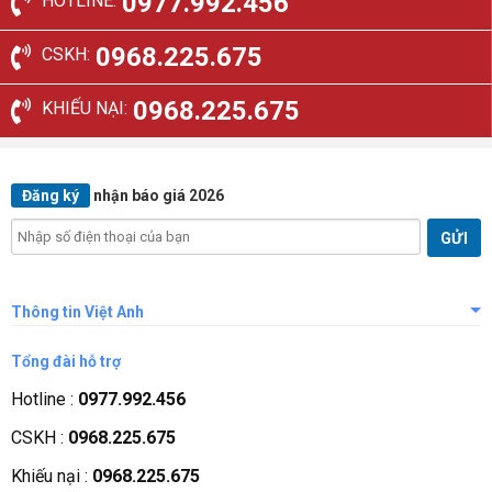
0977.992.456
HOTLINE:
0968.225.675
CSKH:
0968.225.675
KHIẾU NẠI:
Đăng ký
nhận báo giá 2026
Thông tin Việt Anh
Giới thiệu công ty
Tổng đài hỗ trợ
Tầm nhìn sứ mệnh
Hotline :
0977.992.456
Quá trình phát triển
CSKH :
0968.225.675
Các chứng nhận
Khiếu nại :
0968.225.675