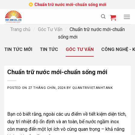
Skip
Chuẩn trữ nước mới-chuẩn sống mới
to
content
Trang chủ
/
Góc Tư Vấn
/
Chuẩn trữ nước mới-chuẩn
sống mới
TIN TỨC MỚI
TIN TỨC
GÓC TƯ VẤN
CÔNG NGHỆ - 
Chuẩn trữ nước mới-chuẩn sống mới
POSTED ON
27 THÁNG CHÍN, 2024
BY
QUANTRIVIETANHTANK
Bạn có biết rằng, ngoài các ưu điểm về tiết kiệm diện tích,
duy trì nhiệt độ ổn định và an toàn, bể nước ngầm inox
còn mang đến một lợi ích vô cùng quan trọng – khả năng