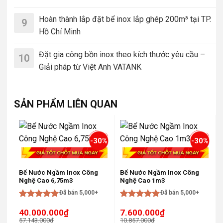
Hoàn thành lắp đặt bể inox lắp ghép 200m³ tại TP.
9
Hồ Chí Minh
Đặt gia công bồn inox theo kích thước yêu cầu –
10
Giải pháp từ Việt Anh VATANK
SẢN PHẨM LIÊN QUAN
-30%
-30%
Bể Nước Ngầm Inox Công
Bể Nước Ngầm Inox Công
Nghệ Cao 6,75m3
Nghệ Cao 1m3
Đã bán 5,000+
Đã bán 5,000+
Được xếp
Được xếp
40.000.000
₫
7.600.000
₫
hạng
5
5
hạng
5
5
57.143.000
₫
10.857.000
₫
sao
sao