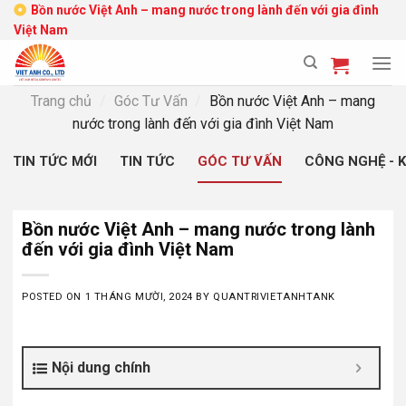
Skip
Bồn nước Việt Anh – mang nước trong lành đến với gia đình
Việt Nam
to
content
Trang chủ
/
Góc Tư Vấn
/
Bồn nước Việt Anh – mang
nước trong lành đến với gia đình Việt Nam
TIN TỨC MỚI
TIN TỨC
GÓC TƯ VẤN
CÔNG NGHỆ - 
Bồn nước Việt Anh – mang nước trong lành
đến với gia đình Việt Nam
POSTED ON
1 THÁNG MƯỜI, 2024
BY
QUANTRIVIETANHTANK
Nội dung chính