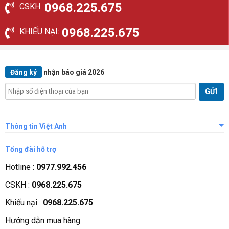
0968.225.675
CSKH:
0968.225.675
KHIẾU NẠI:
Đăng ký
nhận báo giá 2026
Thông tin Việt Anh
Giới thiệu công ty
Tổng đài hỗ trợ
Tầm nhìn sứ mệnh
Hotline :
0977.992.456
Quá trình phát triển
CSKH :
0968.225.675
Các chứng nhận
Khiếu nại :
0968.225.675
Liên hệ, góp ý
Hướng dẫn mua hàng