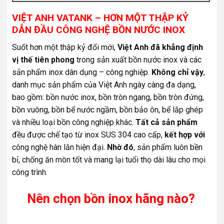
VIỆT ANH VATANK – HƠN MỘT THẬP KỶ
DẪN ĐẦU CÔNG NGHỆ BỒN NƯỚC INOX
Suốt hơn một thập kỷ đổi mới,
Việt Anh đã khẳng định
vị thế tiên phong
trong sản xuất bồn nước inox và các
sản phẩm inox dân dụng – công nghiệp.
Không chỉ vậy
,
danh mục sản phẩm của Việt Anh ngày càng đa dạng,
bao gồm: bồn nước inox, bồn tròn ngang, bồn tròn đứng,
bồn vuông, bồn bể nước ngầm, bồn bảo ôn, bể lắp ghép
và nhiều loại bồn công nghiệp khác.
Tất cả sản phẩm
đều được chế tạo từ inox SUS 304 cao cấp,
kết hợp với
công nghệ hàn lăn hiện đại.
Nhờ đó
, sản phẩm luôn bền
bỉ, chống ăn mòn tốt và mang lại tuổi thọ dài lâu cho mọi
công trình.
Nên chọn bồn inox hãng nào?