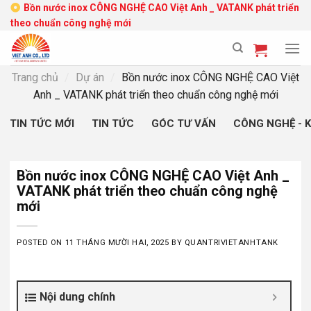
Skip
Bồn nước inox CÔNG NGHỆ CAO Việt Anh _ VATANK phát triển
theo chuẩn công nghệ mới
to
content
Trang chủ
/
Dự án
/
Bồn nước inox CÔNG NGHỆ CAO Việt
Anh _ VATANK phát triển theo chuẩn công nghệ mới
TIN TỨC MỚI
TIN TỨC
GÓC TƯ VẤN
CÔNG NGHỆ - 
Bồn nước inox CÔNG NGHỆ CAO Việt Anh _
VATANK phát triển theo chuẩn công nghệ
mới
POSTED ON
11 THÁNG MƯỜI HAI, 2025
BY
QUANTRIVIETANHTANK
Nội dung chính