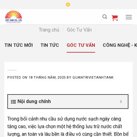
Skip
to
content
Trang chủ
/
Góc Tư Vấn
/
TIN TỨC MỚI
TIN TỨC
GÓC TƯ VẤN
CÔNG NGHỆ - 
POSTED ON
18 THÁNG NĂM, 2025
BY
QUANTRIVIETANHTANK
Nội dung chính
Trong bối cảnh nhu cầu sử dụng nước sạch ngày càng
tăng cao, việc lựa chọn một hệ thống lưu trữ nước chất
lượng, an toàn và lâu bền là điều vô cùng cần thiết. Bồn bể