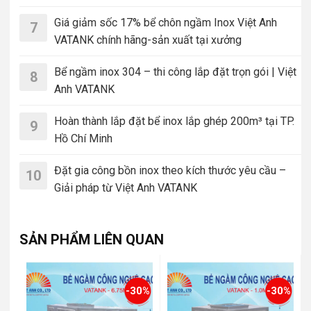
Giá giảm sốc 17% bể chôn ngầm Inox Việt Anh
7
VATANK chính hãng-sản xuất tại xưởng
Bể ngầm inox 304 – thi công lắp đặt trọn gói | Việt
8
Anh VATANK
Hoàn thành lắp đặt bể inox lắp ghép 200m³ tại TP.
9
Hồ Chí Minh
Đặt gia công bồn inox theo kích thước yêu cầu –
10
Giải pháp từ Việt Anh VATANK
SẢN PHẨM LIÊN QUAN
-30%
-30%