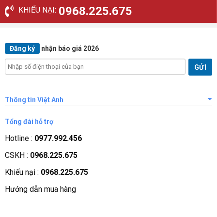
0968.225.675
KHIẾU NẠI:
Đăng ký
nhận báo giá 2026
Thông tin Việt Anh
Giới thiệu công ty
Tổng đài hỗ trợ
Tầm nhìn sứ mệnh
Hotline :
0977.992.456
Quá trình phát triển
CSKH :
0968.225.675
Các chứng nhận
Khiếu nại :
0968.225.675
Liên hệ, góp ý
Hướng dẫn mua hàng
Phương thức thanh toán