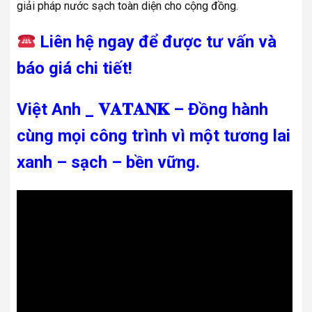
giải pháp nước sạch toàn diện cho cộng đồng.
Liên hệ ngay để được tư vấn và
báo giá chi tiết!
Việt Anh _ 𝐕𝐀𝐓𝐀𝐍𝐊 – Đồng hành
cùng mọi công trình vì một tương lai
xanh – sạch – bền vững.