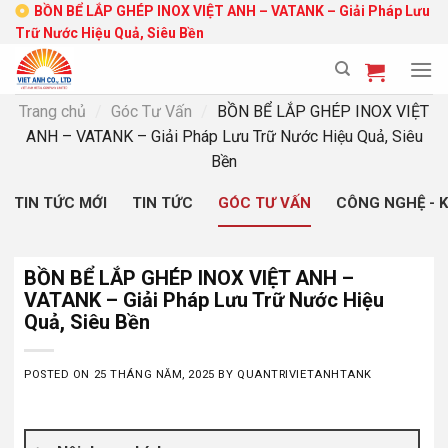
Skip
BỒN BỂ LẮP GHÉP INOX VIỆT ANH – VATANK – Giải Pháp Lưu
Trữ Nước Hiệu Quả, Siêu Bền
to
content
Trang chủ
/
Góc Tư Vấn
/
BỒN BỂ LẮP GHÉP INOX VIỆT
ANH – VATANK – Giải Pháp Lưu Trữ Nước Hiệu Quả, Siêu
Bền
TIN TỨC MỚI
TIN TỨC
GÓC TƯ VẤN
CÔNG NGHỆ - 
BỒN BỂ LẮP GHÉP INOX VIỆT ANH –
VATANK – Giải Pháp Lưu Trữ Nước Hiệu
Quả, Siêu Bền
POSTED ON
25 THÁNG NĂM, 2025
BY
QUANTRIVIETANHTANK