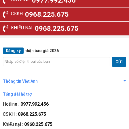
0977.992.456
0968.225.675
CSKH:
0968.225.675
KHIẾU NẠI:
Đăng ký
nhận báo giá 2026
Thông tin Việt Anh
Giới thiệu công ty
Tổng đài hỗ trợ
Tầm nhìn sứ mệnh
Hotline :
0977.992.456
Quá trình phát triển
CSKH :
0968.225.675
Các chứng nhận
Khiếu nại :
0968.225.675