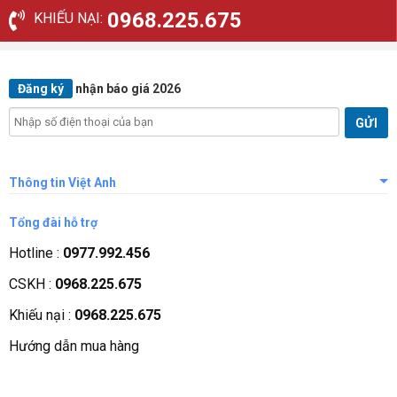
0968.225.675
KHIẾU NẠI:
Đăng ký
nhận báo giá 2026
Thông tin Việt Anh
Giới thiệu công ty
Tổng đài hỗ trợ
Tầm nhìn sứ mệnh
Hotline :
0977.992.456
Quá trình phát triển
CSKH :
0968.225.675
Các chứng nhận
Khiếu nại :
0968.225.675
Liên hệ, góp ý
Hướng dẫn mua hàng
Phương thức thanh toán