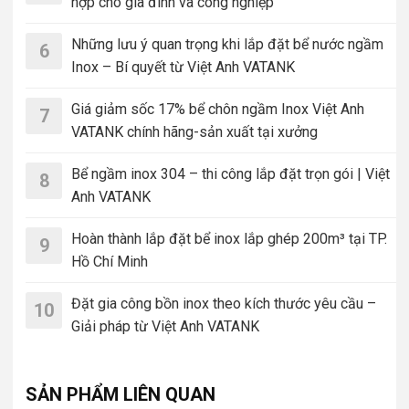
hợp cho gia đình và công nghiệp
Những lưu ý quan trọng khi lắp đặt bể nước ngầm
6
Inox – Bí quyết từ Việt Anh VATANK
Giá giảm sốc 17% bể chôn ngầm Inox Việt Anh
7
VATANK chính hãng-sản xuất tại xưởng
Bể ngầm inox 304 – thi công lắp đặt trọn gói | Việt
8
Anh VATANK
Hoàn thành lắp đặt bể inox lắp ghép 200m³ tại TP.
9
Hồ Chí Minh
Đặt gia công bồn inox theo kích thước yêu cầu –
10
Giải pháp từ Việt Anh VATANK
SẢN PHẨM LIÊN QUAN