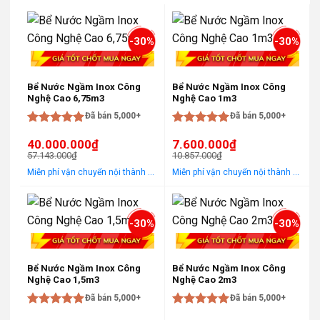
-30%
-30%
Bể Nước Ngầm Inox Công
Bể Nước Ngầm Inox Công
Nghệ Cao 6,75m3
Nghệ Cao 1m3
Đã bán 5,000+
Đã bán 5,000+
Được xếp
Được xếp
40.000.000
₫
7.600.000
₫
hạng
5
5
hạng
5
5
57.143.000
₫
10.857.000
₫
sao
sao
Giá
Giá
Giá
Giá
Miễn phí vận chuyển nội thành Hà Nội Áp dụng cho khách hàng gọi điện, đến trực tiếp hoặc chat! Tặng gói khảo sát, tư vấn, lắp ráp miễn phí trong khu vực nội thành Hà Nội
Miễn phí vận chuyển nội thành Hà Nội Áp dụng cho khách hàng gọi điện, đến trực tiếp hoặc chat! Tặng gói khảo sát, tư vấn, lắp ráp miễn phí trong khu vực nội thành Hà Nội
gốc
hiện
gốc
hiện
là:
tại
là:
tại
57.143.000₫.
là:
10.857.000₫.
là:
40.000.000₫.
7.600.000₫.
-30%
-30%
Bể Nước Ngầm Inox Công
Bể Nước Ngầm Inox Công
Nghệ Cao 1,5m3
Nghệ Cao 2m3
Đã bán 5,000+
Đã bán 5,000+
Được xếp
Được xếp