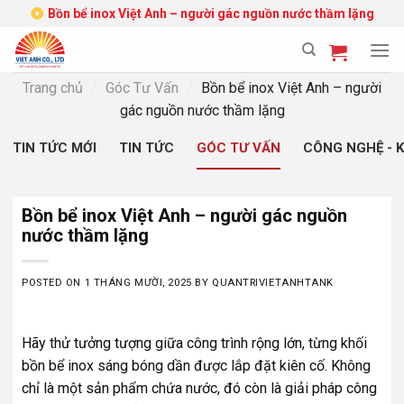
Skip
Bồn bể inox Việt Anh – người gác nguồn nước thầm lặng
to
content
Trang chủ
/
Góc Tư Vấn
/
Bồn bể inox Việt Anh – người
gác nguồn nước thầm lặng
TIN TỨC MỚI
TIN TỨC
GÓC TƯ VẤN
CÔNG NGHỆ - 
Bồn bể inox Việt Anh – người gác nguồn
nước thầm lặng
POSTED ON
1 THÁNG MƯỜI, 2025
BY
QUANTRIVIETANHTANK
Hãy thử tưởng tượng giữa công trình rộng lớn, từng khối
bồn bể inox sáng bóng dần được lắp đặt kiên cố. Không
chỉ là một sản phẩm chứa nước, đó còn là giải pháp công