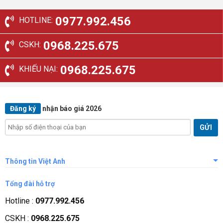
57.143.000₫.
là:
10.857.000₫.
là:
40.000.000₫.
7.600.000₫.
0977.992.456
HOTLINE:
0968.225.675
CSKH:
0968.225.675
KHIẾU NẠI:
Đăng ký
nhận báo giá 2026
Thông tin Việt Anh
Giới thiệu công ty
Tổng đài hỗ trợ
Tầm nhìn sứ mệnh
Hotline :
0977.992.456
Quá trình phát triển
CSKH :
0968.225.675