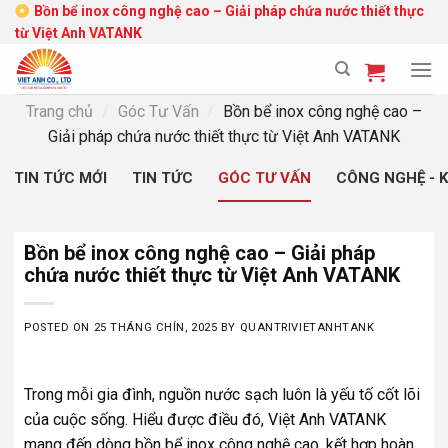
Skip
Bồn bể inox công nghệ cao – Giải pháp chứa nước thiết thực
từ Việt Anh VATANK
to
content
Trang chủ
/
Góc Tư Vấn
/
Bồn bể inox công nghệ cao –
Giải pháp chứa nước thiết thực từ Việt Anh VATANK
TIN TỨC MỚI
TIN TỨC
GÓC TƯ VẤN
CÔNG NGHỆ - 
Bồn bể inox công nghệ cao – Giải pháp
chứa nước thiết thực từ Việt Anh VATANK
POSTED ON
25 THÁNG CHÍN, 2025
BY
QUANTRIVIETANHTANK
Trong mỗi gia đình, nguồn nước sạch luôn là yếu tố cốt lõi
của cuộc sống. Hiểu được điều đó, Việt Anh VATANK
mang đến dòng bồn bể inox công nghệ cao, kết hợp hoàn