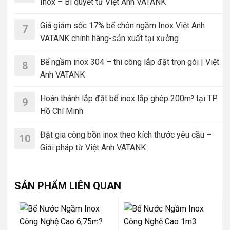
Inox – Bí quyết từ Việt Anh VATANK
Giá giảm sốc 17% bể chôn ngầm Inox Việt Anh
7
VATANK chính hãng-sản xuất tại xưởng
Bể ngầm inox 304 – thi công lắp đặt trọn gói | Việt
8
Anh VATANK
Hoàn thành lắp đặt bể inox lắp ghép 200m³ tại TP.
9
Hồ Chí Minh
Đặt gia công bồn inox theo kích thước yêu cầu –
10
Giải pháp từ Việt Anh VATANK
SẢN PHẨM LIÊN QUAN
-30%
-30%