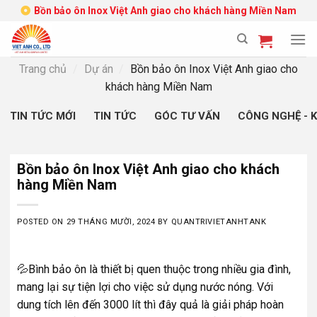
Skip
Bồn bảo ôn Inox Việt Anh giao cho khách hàng Miền Nam
to
content
Trang chủ
/
Dự án
/
Bồn bảo ôn Inox Việt Anh giao cho
khách hàng Miền Nam
TIN TỨC MỚI
TIN TỨC
GÓC TƯ VẤN
CÔNG NGHỆ - 
Bồn bảo ôn Inox Việt Anh giao cho khách
hàng Miền Nam
POSTED ON
29 THÁNG MƯỜI, 2024
BY
QUANTRIVIETANHTANK
💦Bình bảo ôn là thiết bị quen thuộc trong nhiều gia đình,
mang lại sự tiện lợi cho việc sử dụng nước nóng. Với
dung tích lên đến 3000 lít thì đây quả là giải pháp hoàn