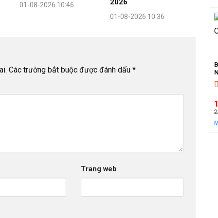
2026
01-08-2026 10:46
l
t
01-08-2026 10:36
l
B
i.
Các trường bắt buộc được đánh dấu
*
N
Đ
2
l
t
l
Trang web