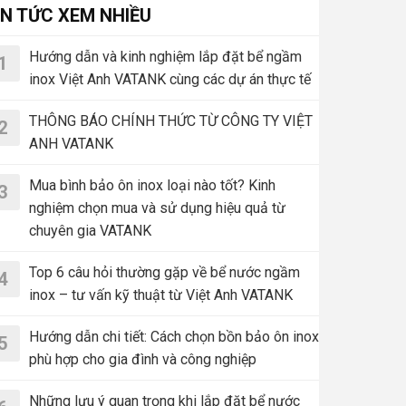
IN TỨC XEM NHIỀU
Hướng dẫn và kinh nghiệm lắp đặt bể ngầm
1
inox Việt Anh VATANK cùng các dự án thực tế
THÔNG BÁO CHÍNH THỨC TỪ CÔNG TY VIỆT
2
ANH VATANK
Mua bình bảo ôn inox loại nào tốt? Kinh
3
nghiệm chọn mua và sử dụng hiệu quả từ
chuyên gia VATANK
Top 6 câu hỏi thường gặp về bể nước ngầm
4
inox – tư vấn kỹ thuật từ Việt Anh VATANK
Hướng dẫn chi tiết: Cách chọn bồn bảo ôn inox
5
phù hợp cho gia đình và công nghiệp
Những lưu ý quan trọng khi lắp đặt bể nước