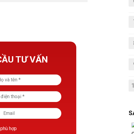
CẦU TƯ VẤN
S
 phù hợp