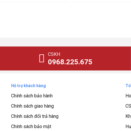
là:
tại
là:
tại
là:
tại
15.571.000₫.
là:
19.286.000₫.
là:
22
là:
10.900.000₫.
13.500.000₫.
15
CSKH:
0968.225.675
Hỗ trợ khách hàng
Tổ
Chính sách bảo hành
Ho
Chính sách giao hàng
CS
Chính sách đổi trả hàng
Kh
Chính sách bảo mật
Hư