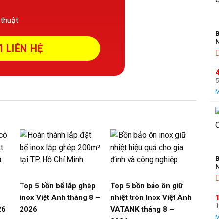
 thuật
B
N
Đ
5
l
t
l
B
N
Top 5 bồn bể lắp ghép
Top 5 bồn bảo ôn giữ
Đ
inox Việt Anh tháng 8 –
nhiệt tròn Inox Việt Anh
1
26
2026
VATANK tháng 8 –