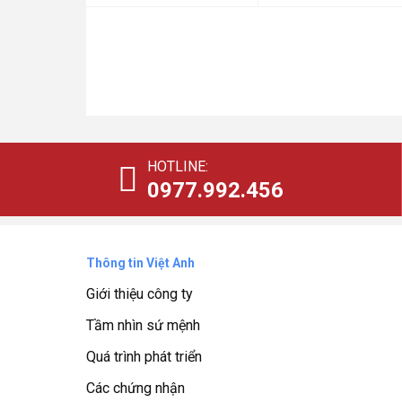
là:
tại
là:
tại
57.143.000₫.
là:
10.857.000₫.
là:
40.000.000₫.
7.600.000₫.
HOTLINE:
0977.992.456
Thông tin Việt Anh
Giới thiệu công ty
Tầm nhìn sứ mệnh
Quá trình phát triển
Các chứng nhận