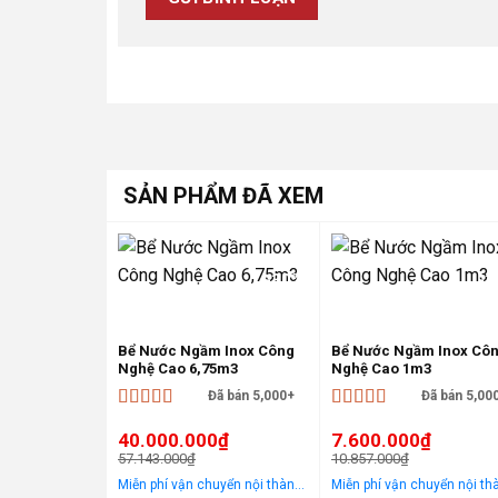
SẢN PHẨM ĐÃ XEM
-30%
-3
Bể Nước Ngầm Inox Công
Bể Nước Ngầm Inox Cô
Nghệ Cao 6,75m3
Nghệ Cao 1m3
Đã bán 5,000+
Đã bán 5,00
Được xếp
Được xếp
40.000.000
₫
7.600.000
₫
hạng
5
5 sao
hạng
5
5 sao
57.143.000
₫
10.857.000
₫
Giá
Giá
Giá
Giá
Miễn phí vận chuyển nội thành Hà Nội Áp dụng cho khách hàng gọi điện, đến trực tiếp hoặc chat! Tặng gói khảo sát, tư vấn, lắp ráp miễn phí trong khu vực nội thành Hà Nội
gốc
hiện
gốc
hiện