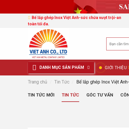
Bể lắp ghép Inox Việt Anh-sức chứa vượt trội-an
toàn tối đa.
Tìm
kiếm:
GIỚI THIỆU
DANH MỤC SẢN PHẨM
Trang chủ
/
Tin Tức
/
Bể lắp ghép Inox Việt Anh-
TIN TỨC MỚI
TIN TỨC
GÓC TƯ VẤN
CÔN