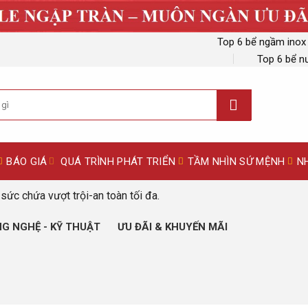
Top 6 bể ngầm inox
Top 6 bể n
BÁO GIÁ
QUÁ TRÌNH PHÁT TRIỂN
TẦM NHÌN SỨ MỆNH
N
sức chứa vượt trội-an toàn tối đa.
G NGHỆ - KỸ THUẬT
ƯU ĐÃI & KHUYẾN MÃI