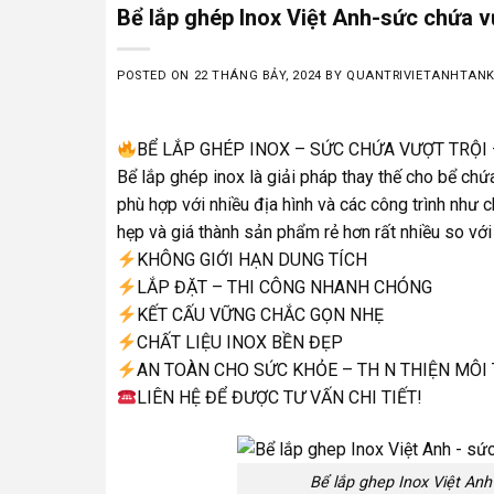
Bể lắp ghép Inox Việt Anh-sức chứa vư
POSTED ON
22 THÁNG BẢY, 2024
BY
QUANTRIVIETANHTAN
BỂ LẮP GHÉP INOX – SỨC CHỨA VƯỢT TRỘI 
Bể lắp ghép inox là giải pháp thay thế cho bể chứ
phù hợp với nhiều địa hình và các công trình như c
hẹp và giá thành sản phẩm rẻ hơn rất nhiều so với
KHÔNG GIỚI HẠN DUNG TÍCH
LẮP ĐẶT – THI CÔNG NHANH CHÓNG
KẾT CẤU VỮNG CHẮC GỌN NHẸ
CHẤT LIỆU INOX BỀN ĐẸP
AN TOÀN CHO SỨC KHỎE – TH N THIỆN MÔI
LIÊN HỆ ĐỂ ĐƯỢC TƯ VẤN CHI TIẾT!
Bể lắp ghep Inox Việt Anh