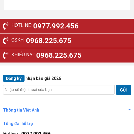
0977.992.456
HOTLINE:
0968.225.675
CSKH:
0968.225.675
KHIẾU NẠI:
Đăng ký
nhận báo giá 2026
Thông tin Việt Anh
Giới thiệu công ty
Tổng đài hỗ trợ
Tầm nhìn sứ mệnh
Hotline :
0977.992.456