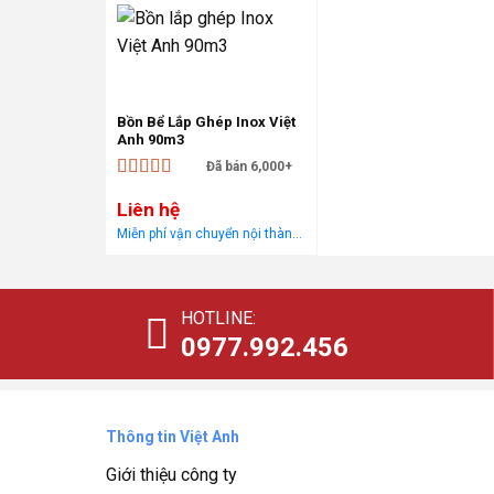
Bồn Bể Lắp Ghép Inox Việt
Anh 90m3
Đã bán 6,000+
Được xếp
Liên hệ
hạng
5
5 sao
Miễn phí vận chuyển nội thành Hà Nội Áp dụng cho khách hàng gọi điện, đến trực tiếp hoặc chat! Tặng gói khảo sát, tư vấn, lắp ráp miễn phí trong khu vực nội thành Hà Nội
HOTLINE:
0977.992.456
Thông tin Việt Anh
Giới thiệu công ty