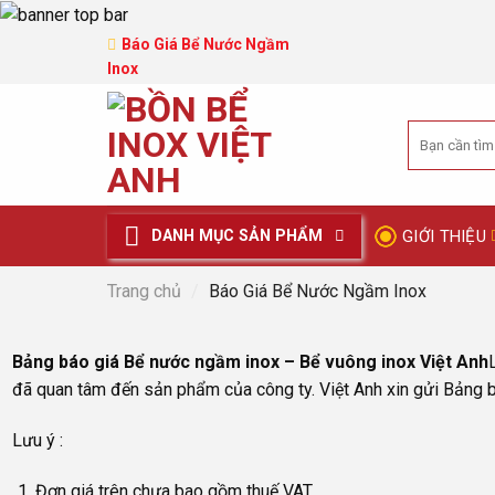
Skip
to
Báo Giá Bể Nước Ngầm
content
Inox
Tìm
kiếm:
GIỚI THIỆU
DANH MỤC SẢN PHẨM
Trang chủ
/
Báo Giá Bể Nước Ngầm Inox
Bảng báo giá Bể nước ngầm inox – Bể vuông inox Việt Anh
đã quan tâm đến sản phẩm của công ty. Việt Anh xin gửi Bảng 
Lưu ý :
Đơn giá trên chưa bao gồm thuế VAT.