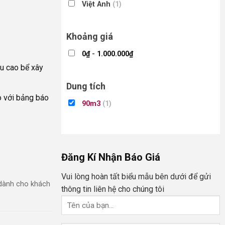
Việt Anh
(1)
Khoảng giá
0
₫
-
1.000.000
₫
ều cao bể xây
Dung tích
o với bảng báo
90m3
(1)
Đăng Kí Nhận Báo Giá
Vui lòng hoàn tất biểu mẫu bên dưới để gửi
dành cho khách
thông tin liên hệ cho chúng tôi