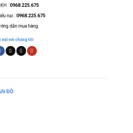
KH :
0968.225.675
iếu nại :
0968.225.675
ớng dẫn mua hàng
t nối với chúng tôi
ẢN ĐỒ